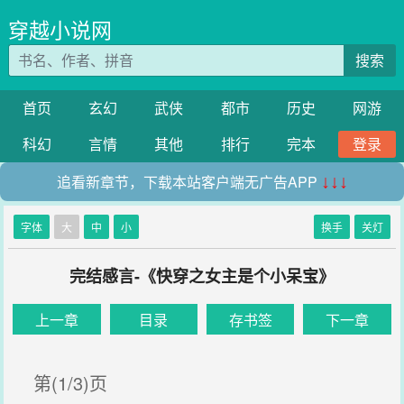
穿越小说网
搜索
首页
玄幻
武侠
都市
历史
网游
科幻
言情
其他
排行
完本
登录
追看新章节，下载本站客户端无广告APP
↓↓↓
字体
大
中
小
换手
关灯
完结感言-《快穿之女主是个小呆宝》
上一章
目录
存书签
下一章
第(1/3)页