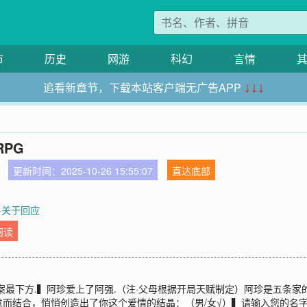
市
历史
网游
科幻
言情
追看新章节，下载本站客户端无广告APP
↓↓↓
PG
更新时间：2025-10-26 15:55:07
直达底部
外·关于回应
阅读
案最下方.▍阿珍爱上了阿强.（注·父母根据开局天赋制定）阿珍是五条
结合，悄悄创造出了你这个爱情的结晶：（男/女√）▍请输入您的名字：_