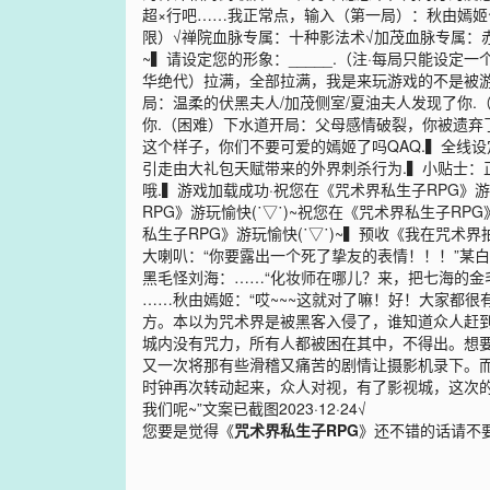
超×行吧……我正常点，输入（第一局）：秋由嫣姬
限）√禅院血脉专属：十种影法术√加茂血脉专属：
~▍请设定您的形象：_____.（注·每局只能设定
华绝代）拉满，全部拉满，我是来玩游戏的不是被游
局：温柔的伏黑夫人/加茂侧室/夏油夫人发现了你
你.（困难）下水道开局：父母感情破裂，你被遗弃
这个样子，你们不要可爱的嫣姬了吗QAQ.▍全线设
引走由大礼包天赋带来的外界刺杀行为.▍小贴士：
哦.▍游戏加载成功·祝您在《咒术界私生子RPG》
RPG》游玩愉快(˙▽˙)~祝您在《咒术界私生子RPG
私生子RPG》游玩愉快(˙▽˙)~▍预收《我在咒
大喇叭：“你要露出一个死了挚友的表情！！！”某
黑毛怪刘海：……“化妆师在哪儿？来，把七海的金
……秋由嫣姬：“哎~~~这就对了嘛！好！大家都很
方。本以为咒术界是被黑客入侵了，谁知道众人赶
城内没有咒力，所有人都被困在其中，不得出。想
又一次将那有些滑稽又痛苦的剧情让摄影机录下。
时钟再次转动起来，众人对视，有了影视城，这次的
我们呢~”文案已截图2023·12·24√
您要是觉得《
咒术界私生子RPG
》还不错的话请不