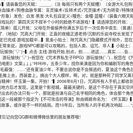
√▍请装备您的天赋：_____.（注·每局只有两个天赋槽）（全游大礼
赤血操术√狗卷血脉专属：言灵操术√反转术式√咒灵操术√无为转变√特殊
一个形象）发色：白发·黑发·大礼包自定义√瞳色：金瞳·蓝瞳√（装备六眼天
戏玩的！第四天灾不捏半个小时的脸绝不进游戏！▍请选择您的开局：___
.（简单）孤儿开局：父母在外偷偷养你满五岁后于一次任务中丧生.（普
了.（地狱）咒高大门开局：正直的夜蛾正道老师/沉默的乐岩寺校长发现了
定已完成·游戏加载中...▍氪金小贴士：除咒高大门隐藏模式开局外，您
正常来说，游戏NPC都是可以攻略的，包括人类、诅咒、非人.▍小贴士
游玩愉快(˙▽˙)~▍点击·主线·游戏开始.别点，别……进这……真实…
》游玩愉快(˙▽˙)~祝您在《咒术界私生子RPG》游玩愉快(ˇ-ˇ)...祝您在
术界拍电影》文案↓↓↓“咔咔咔，五条少年，找你来演是因为你和编剧写的
白毛最强：……“还有夏油少年，不要总说你是不会叛逃的，夏油这个角色
毛推上去，西装套上，搞出个大人模样，啊，对，就是那种死了同学又离
有精神！怀玉第一集，开拍！”▍2006年6月1日，咒高所有人手机上都
到地方后才发现，这里是个影视城，最最关键的，是这个不存在于真实空
要出去的办法只有一个，那就是扮演与自己名字相同的角色，体会那个角
而这一段被那个指定为【不可攻击的导演】秋由嫣姬命名为：《怀玉篇》
故事，或许是不一样的结局。而10年后，当所有人的手机再次响起……“走
要忘记向您QQ群和微博微信里的朋友推荐哦！