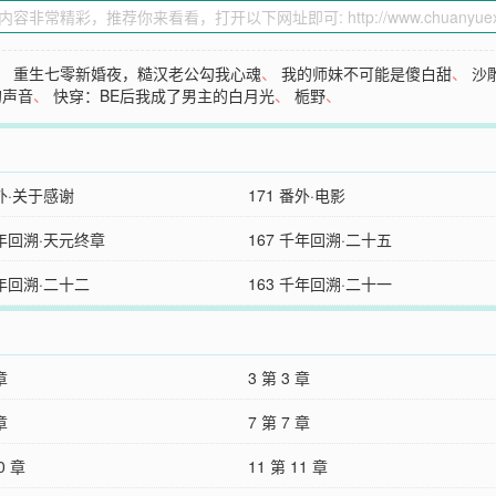
、
重生七零新婚夜，糙汉老公勾我心魂
、
我的师妹不可能是傻白甜
、
沙
的声音
、
快穿：BE后我成了男主的白月光
、
栀野
、
番外·关于感谢
171 番外·电影
千年回溯·天元终章
167 千年回溯·二十五
千年回溯·二十二
163 千年回溯·二十一
章
3 第 3 章
章
7 第 7 章
0 章
11 第 11 章