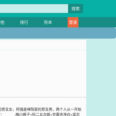
搜索
其他
排行
完本
登录
家的旁支女，阿强是禅院家的旁支男，两个人从一开始
____.梅川裤子×科二五次姬×甘露寺净白×梁志