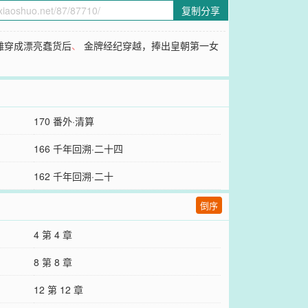
复制分享
雕穿成漂亮蠢货后
、
金牌经纪穿越，捧出皇朝第一女
170 番外·清算
166 千年回溯·二十四
162 千年回溯·二十
倒序
4 第 4 章
8 第 8 章
12 第 12 章