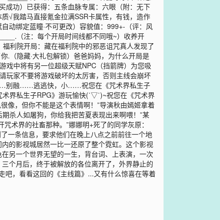
包购买成功）已获得：五条血脉专属：六眼（附：无下
体质√我踏马直接氪金拉满SSR卡属性，有钱，造作
赋自动绑定蓝瞳·不可更改）容貌值：999+-（评：风
__.（注：每个开局时间线都不同哦~）收养开
通）福利院开局：藏在福利院中的邪恶诅咒真人发现了
你.（隐藏·大礼包解锁）爸爸妈妈，为什么开局是
在游戏中将有另一位超级天赋NPC（挡箭牌）为您吸
：请玩家不要将游戏破坏的太厉害，否则主线会崩坏
…会……别融……逃逃快，小……祝您在《咒术界私生子
《咒术界私生子RPG》游玩愉快(˙▽˙)~祝您在《咒术界
角色很像，但你不能是这个表情啊！”导演秋由嫣姬拿着
后期杀人如屠狗，你给我把苦夏表现出来啊喂！”某
开咒术界的社畜那种。”娜娜明+死了的同学灰原：
收到了一条信息，要求他们在晚上八点之前前往一个地
间内的影视城居然一比一还原了整个霓虹。这个影视
色在另一个世界无望的一生，背台词、上表演，一次
▍三个月后，终于被解放的各位离开了，外界静止的
吧，看看这回的《主线篇》...又有什么惊喜在等着