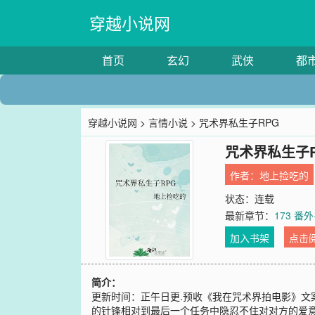
穿越小说网
首页
玄幻
武侠
都
穿越小说网
>
言情小说
> 咒术界私生子RPG
咒术界私生子R
作者：
地上捡吃的
状态：连载
最新章节：
173 番
加入书架
点击
简介：
更新时间：正午日更.预收《我在咒术界拍电影》文
的针锋相对到最后一个任务中隐忍不住对对方的爱意而