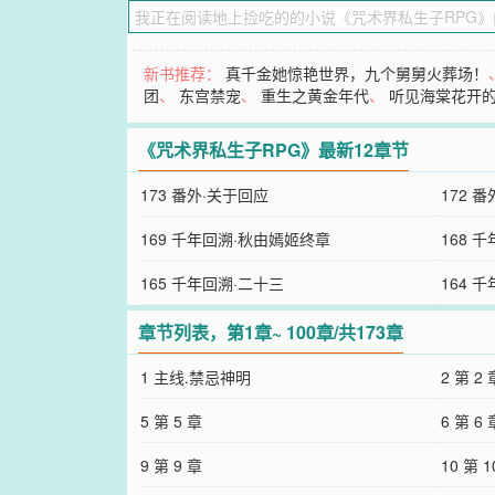
新书推荐：
真千金她惊艳世界，九个舅舅火葬场！
团
、
东宫禁宠
、
重生之黄金年代
、
听见海棠花开
《咒术界私生子RPG》最新12章节
173 番外·关于回应
172 
169 千年回溯·秋由嫣姬终章
168 
165 千年回溯·二十三
164 
章节列表，第1章~ 100章/共173章
1 主线.禁忌神明
2 第 2 
5 第 5 章
6 第 6 
9 第 9 章
10 第 1