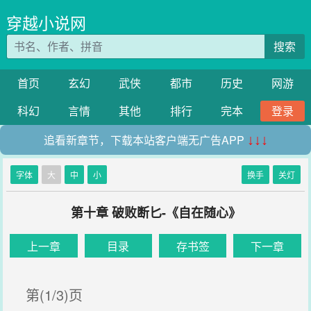
穿越小说网
搜索
首页
玄幻
武侠
都市
历史
网游
科幻
言情
其他
排行
完本
登录
追看新章节，下载本站客户端无广告APP
↓↓↓
字体
大
中
小
换手
关灯
第十章 破败断匕-《自在随心》
上一章
目录
存书签
下一章
第(1/3)页