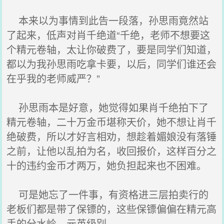
本来以为事情到此告一段落，孙思雨竟然站
了起来，低声对肖千绝道“千绝，老师不想要这
个精元卷轴，太让你破费了，要是同学们知道，
都以为我孙思雨吃拿卡要，以后，同学们谁还会
在乎我的老师威严？”
孙思雨本是好意，她觉得如果肖千绝拍下了
精元卷轴，二十万金币堪称天价，她不想让肖千
绝破费，所以才好言相劝，想趁着媚娘没有落锤
之前，让他以乱拍为名，收回报价，这样百分之
十的违约金币才两万，她负担起来也不困难。
可是她忘了一件事，有资格进三层拍卖行的
老板们都是带了保镖的，这些保镖偏偏在精元高
手的分水岭，元英级别。