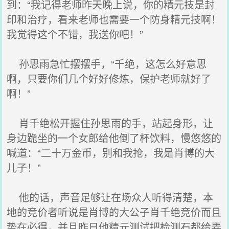
到：“我记得老师昨天晚上说，你的精元技是封
印和治疗，看来老师也需要一个防身精元技啊！
我觉得这个不错，我送你吧！”
孙思雨急忙摆摆手，“千绝，这怎么好意思
啊，只要你们几个好好修炼，保护老师就好了
啊！”
肖千绝松开握住孙思雨的手，站起身形，让
身边跪坐的一个女郎给他倒了杯饮料，慢悠悠的
喊道：“二十万金币，别和我抢，我是肖博的大
儿子！”
他的话，声音足够让在场众人听得清楚，本
地的竞价者听说是肖博的大公子肖千绝竞价而且
势在必得，并且昨日他精元测试把检测石都给弄