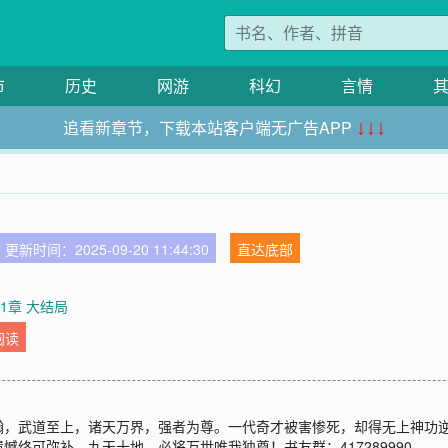
市
历史
网游
科幻
言情
追看新章节，下载本站客户端无广告APP
↓↓↓
更新时间：2025-09-20 11:44:30
直达底部
681章 大结局
阅读
瀚，武道至上，诸天万界，强者为尊。一代奇才被害惨死，却得无上神功
终可弥补，九天十地，必将万世唯我独尊！书友群：417289990