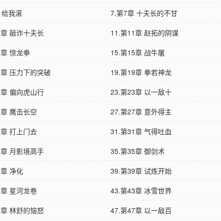
章 给我滚
7.第7章 十夫长的不甘
10章 敲诈十夫长
11.第11章 赵拓的阴谋
14章 惊龙拳
15.第15章 战牛屠
18章 压力下的突破
19.第19章 拳若神龙
22章 偏向虎山行
23.第23章 以一敌十
26章 鹰击长空
27.第27章 意外得主
30章 打上门去
31.第31章 气得吐血
34章 月影境高手
35.第35章 御剑术
8章 净化
39.第39章 试炼开始
42章 星河龙卷
43.第43章 冰雪世界
46章 林舒的恼怒
47.第47章 以一敌百