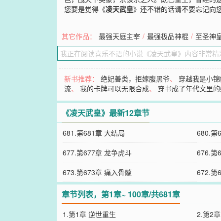
您要是觉得《
凌天武皇
》还不错的话请不要忘记向
其它作品：
最强天庭主宰
/
最强极品神棍
/
至圣神
新书推荐：
绝妃善类，拒嫁腹黑爷
、
穿越我是小锦
流
、
我的卡牌可以无限合成
、
穿书成了年代文里的
《凌天武皇》最新12章节
681.第681章 大结局
680.第
677.第677章 龙争虎斗
676.
673.第673章 痛入骨髓
672.第
章节列表，第1章~ 100章/共681章
1.第1章 逆世重生
2.第2