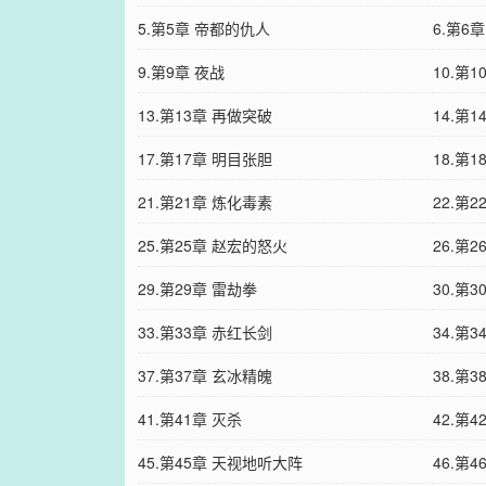
5.第5章 帝都的仇人
6.第6
9.第9章 夜战
10.第
13.第13章 再做突破
14.第
17.第17章 明目张胆
18.第
21.第21章 炼化毒素
22.第
25.第25章 赵宏的怒火
26.第
29.第29章 雷劫拳
30.第
33.第33章 赤红长剑
34.第
37.第37章 玄冰精魄
38.第3
41.第41章 灭杀
42.第
45.第45章 天视地听大阵
46.第