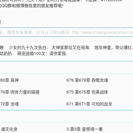
您QQ群和微博微信里的朋友推荐哦！
皇
/
鲤
、
少女的九十九次告白
、
大神家那位又在闹海
、
炮灰神童，带父爆红
姑奶奶
、
萌宠追婚100次：请你爱我
、
680章 真神
679.第679章 吞噬龙魂
第676章 肉体力量的碰撞
675.第675章 完美战体
672章 龙魂
671.第671章 可怕的血龙
章 诸天化身
3.第3章 星辉境一重