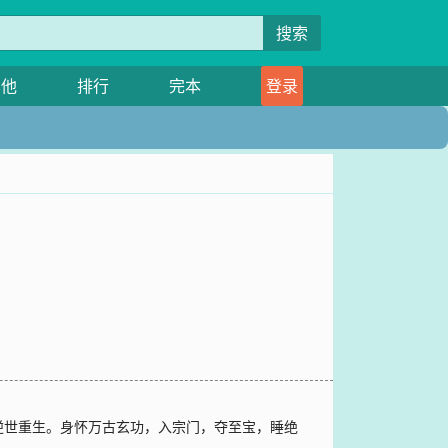
搜索
其他
排行
完本
登录
逆世重生。身怀万古玄功，入宗门，夺至宝，睡绝