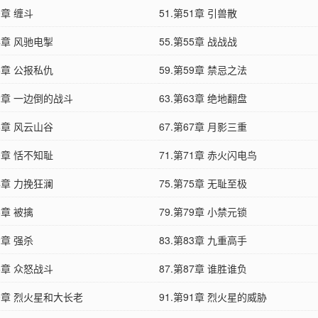
0章 缠斗
51.第51章 引兽散
54章 风驰电掣
55.第55章 战战战
58章 公报私仇
59.第59章 禁忌之法
62章 一边倒的战斗
63.第63章 绝地翻盘
66章 风云山谷
67.第67章 月影三重
70章 恬不知耻
71.第71章 赤火闪电鸟
74章 力挽狂澜
75.第75章 无耻至极
8章 被擒
79.第79章 小禁元锁
2章 强杀
83.第83章 九重高手
86章 众怒战斗
87.第87章 谁胜谁负
90章 烈火星和大长老
91.第91章 烈火星的威胁