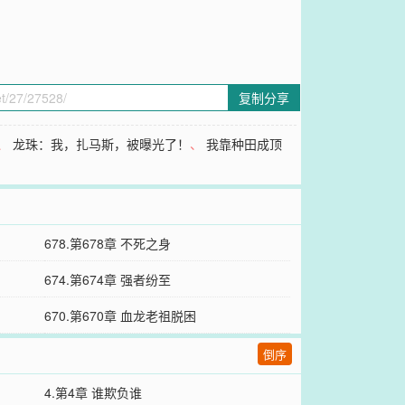
复制分享
、
龙珠：我，扎马斯，被曝光了！
、
我靠种田成顶
678.第678章 不死之身
674.第674章 强者纷至
670.第670章 血龙老祖脱困
倒序
4.第4章 谁欺负谁