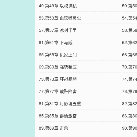
49.第49章 以权谋私
50.第5
53.第53章 血饮噬灵虫
54.第
57.第57章 冰封千里
58.第
61.第61章 下马威
62.第
65.第65章 仇家上门
66.第
69.第69章 强势镇压
70.第
73.第73章 狂战暴熊
74.第
77.第77章 栽赃陷害
78.第7
81.第81章 月影境五重
82.第8
85.第85章 群情激奋
86.第
89.第89章 击杀
90.第