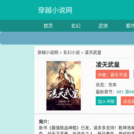
穿越小说网
首页
玄幻
武侠
都
穿越小说网
>
玄幻小说
> 凌天武皇
凌天武皇
作者：
喜乐不语
状态：完本
最新章节：
681.第
加入书架
点击
简介：
新书《最强极品神棍》已发，请多多支持！乾坤浩
色，战天下英豪，杀该杀之人。既已重生，曾经的遗憾