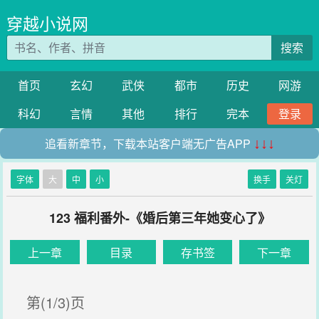
穿越小说网
搜索
首页
玄幻
武侠
都市
历史
网游
科幻
言情
其他
排行
完本
登录
追看新章节，下载本站客户端无广告APP
↓↓↓
字体
大
中
小
换手
关灯
123 福利番外-《婚后第三年她变心了》
上一章
目录
存书签
下一章
第(1/3)页