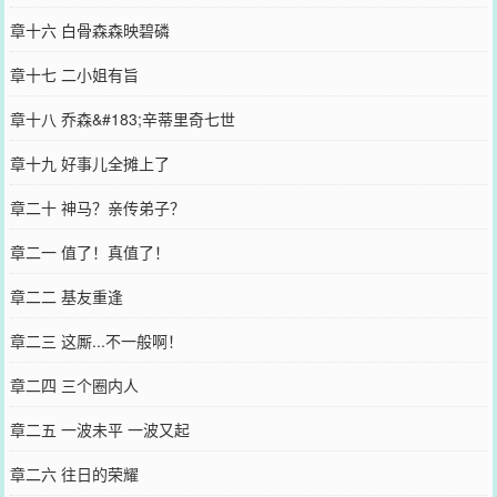
章十六 白骨森森映碧磷
章十七 二小姐有旨
章十八 乔森&#183;辛蒂里奇七世
章十九 好事儿全摊上了
章二十 神马？亲传弟子？
章二一 值了！真值了！
章二二 基友重逢
章二三 这厮...不一般啊！
章二四 三个圈内人
章二五 一波未平 一波又起
章二六 往日的荣耀