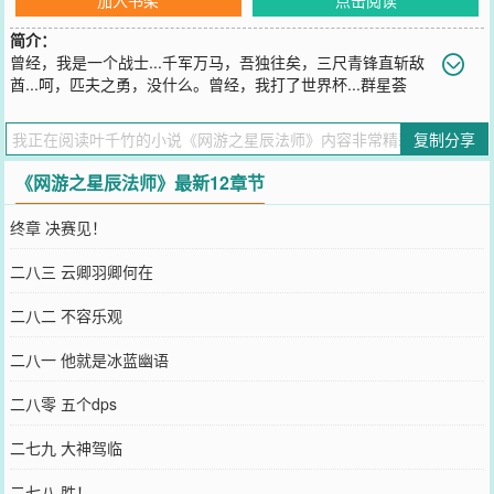
简介：
曾经，我是一个战士...千军万马，吾独往矣，三尺青锋直斩敌
酋...呵，匹夫之勇，没什么。曾经，我打了世界杯...群星荟
萃，强手如林，过关斩将一举夺魁...哎，往日荣耀，忘了吧。曾经，
我有兄弟一帮...兄弟同心，其利断金，纵横天下莫敢不服...咳，这件
复制分享
事情，别提了。现在，我就是小小魔法师一枚，身边哥们五六个，周
围美女一大群，兜里金币堪够花，荣耀使命不用扛。什么？你问我为
《网游之星辰法师》最新12章节
什么不追逐荣耀？简单...江
您要是觉得《
网游之星辰法师
》还不错的话请不要忘记向您QQ群和微
终章 决赛见！
博微信里的朋友推荐哦！
二八三 云卿羽卿何在
二八二 不容乐观
二八一 他就是冰蓝幽语
二八零 五个dps
二七九 大神驾临
二七八 胜！