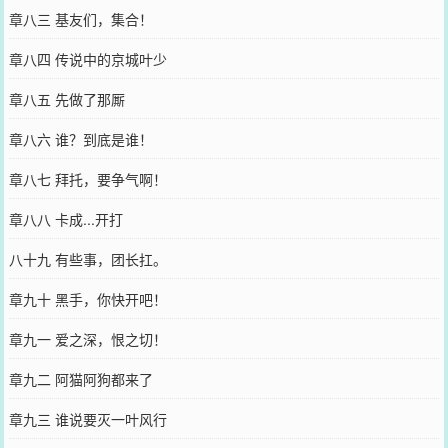
章八三 基友们，集合！
章八四 传说中的京城叶少
章八五 先做了那厮
章八六 谁？到底是谁！
章八七 拜托，要争气啊！
章八八 卡成...开打
八十九 有些事，团长扛。
章九十 黑手，你快开吧！
章九一 爱之深，恨之切！
章九二 阿猫阿狗都来了
章九三 谁说要灭一叶风行