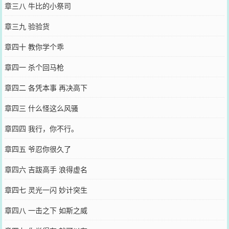
章三八 牛比的小祭司
章三九 验验货
章四十 教你学个乖
章四一 杀个回马枪
章四二 各凭本事 再决高下
章四三 什么怪这么风骚
章四四 我行，你不行。
章四五 爷忍你很久了
章四六 吉跋高手 浪得虚名
章四七 灵光一闪 妙计突生
章四八 一击之下 如斯之威