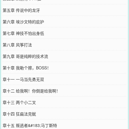
第五章 传说中的龙牙
第六章 埃沙文特的庇护
第七章 神技不怕出身低
第八章 风筝打法
第九章 哥是纯粹的技术流
第十章 我勒个擦，BOSS！
章十一 一马当先勇无双
章十二 给我啊！你倒是给我啊！
章十三 两个小二叉
章十四 狂扁法克鱿
章十五 叛逃者&#183;马丁斯特