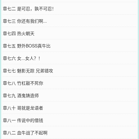
章七二 是可忍，孰不可忍！
章七三 你还有我们啊...
章七四 热火朝天
章七五 野外BOSS真牛比
章七六 女...女人？！
章七七 魅影无踪 兄弟错攻
章七八 竹杠敲不死你
章七九 酒鬼铸造师
章八十 哥就是龙语者
章八一 传说中的借钱
章八二 血牛战了不起啊