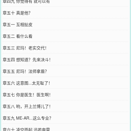
章四九 你觉得有 就可以有
章五十 真是他？
章五一 互相扯皮
章五二 看什么看
章五三 尼玛！老实交代！
章五四 想知道？先来决斗！
章五五 尼玛！法师拿盾？
章五六 这意图...太无耻了！
章五七 你是医生！医生啊！
章五八 哟，开上兰博儿了！
章五九 ME-AR...这么专业？
章六十 凌空而起 迅若奔雷