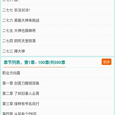
二七七 杀法对决！
二七六 美服大神来挑战
二七五 大神也搓麻将
二七四 阴死天堂陨落
二七三 蹲大神
章节列表，第1章~ 100章/共590章
倒序
职业方向篇
第一章 剑莲刀蝶俏双姝
第二章 了却旧事入云霄
第三章 绿林有爷名风行
第四章 从前有个PK狂