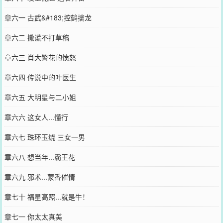
章六一 古武&#183;控鹤擒龙
章六二 撒谎不打草稿
章六三 肖大警花的愤怒
章六四 传说中的叶医生
章六五 大明星与二小姐
章六六 这女人...懂行
章六七 珠环玉绕 三女一男
章六八 想当年...霸王花
章六九 邪术...蒙香催情
章七十 福星高照...就是牛！
章七一 你太太真美