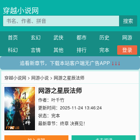
穿越小说网
搜索
首页
玄幻
武侠
都市
历史
网游
科幻
言情
其他
排行
完本
登录
追看新章节，下载本站客户端无广告APP
↓↓↓
穿越小说网
>
网游小说
> 网游之星辰法师
网游之星辰法师
作者：
叶千竹
更新时间：2025-11-24 13:46:24
状态：完本
最新章节：
终章 决赛见！
加入书架
点击阅读