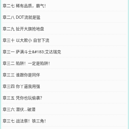
章二七 稀有品质，霸气！
章二八 DOT流就是猛
章二九 扯开大旗抢地盘
章三十 以大欺小 自甘下流
章三一 萨满斗士&#183;艾达瑞克
章三二 陷阱！一定是陷阱！
章三三 谁跟你是同伴
章三四 你丫逼我用强
章三五 凭你也玩偷袭？
章三六 潜伏...破潜
章三七 战法祭！铁三角！