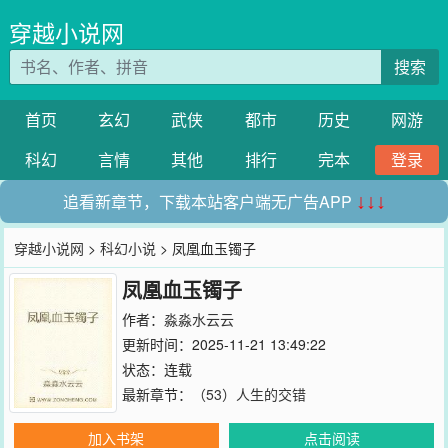
穿越小说网
搜索
首页
玄幻
武侠
都市
历史
网游
科幻
言情
其他
排行
完本
登录
追看新章节，下载本站客户端无广告APP
↓↓↓
穿越小说网
>
科幻小说
> 凤凰血玉镯子
凤凰血玉镯子
作者：
淼淼水云云
更新时间：2025-11-21 13:49:22
状态：连载
最新章节：
（53）人生的交错
加入书架
点击阅读