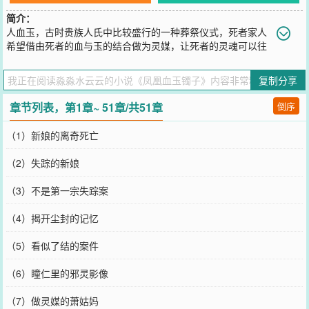
简介：
人血玉，古时贵族人氏中比较盛行的一种葬祭仪式，死者家人
希望借由死者的血与玉的结合做为灵媒，让死者的灵魂可以往
返阴阳两界。费尽心思的谋杀布局，却用古老的仪式唤醒了怨灵。是
血玉的怨灵，还是大少奶奶的幽魂？该如何让怨灵安息？被命运纠缠
复制分享
的四个年轻人揭开七十二年前的一桩旧事…&helli......p;【展开】【收
起】
章节列表，第1章~ 51章/共51章
倒序
您要是觉得《
凤凰血玉镯子
》还不错的话请不要忘记向您QQ群和微博
微信里的朋友推荐哦！
（1）新娘的离奇死亡
（2）失踪的新娘
（3）不是第一宗失踪案
（4）揭开尘封的记忆
（5）看似了结的案件
（6）瞳仁里的邪灵影像
（7）做灵媒的萧姑妈