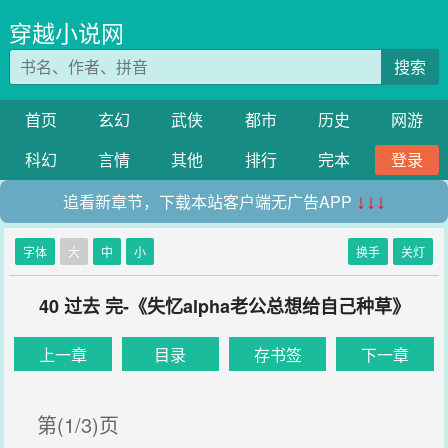
穿越小说网
搜索
首页
玄幻
武侠
都市
历史
网游
科幻
言情
其他
排行
完本
登录
追看新章节，下载本站客户端无广告APP
↓↓↓
字体
大
中
小
换手
关灯
40 过去 完-《失忆alpha老公总想给自己种草》
上一章
目录
存书签
下一章
第(1/3)页