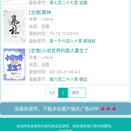
最新章节：
第七百二十七章 迎春
[言情]慕林
作者：
Loeva
状态：连载
更新时间：10-13 17:03:50
最新章节：
第一千六百八十章 都挺好
[言情]小说世界的路人重生了
作者：
Loeva
状态：连载
更新时间：08-09 21:06:43
最新章节：
第六百二十八章 猜忌
1/1
1
↓↓↓
追看新章节，下载本站客户端无广告APP
本站所有收录的内容均来自互联网，如有侵权我们将尽快删除。