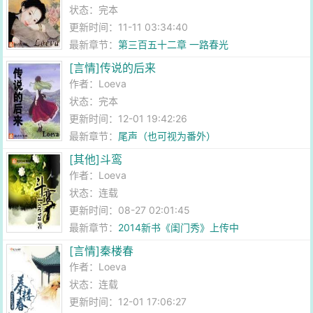
状态：完本
更新时间：11-11 03:34:40
最新章节：
第三百五十二章 一路春光
[言情]传说的后来
作者：
Loeva
状态：完本
更新时间：12-01 19:42:26
最新章节：
尾声（也可视为番外）
[其他]斗鸾
作者：
Loeva
状态：连载
更新时间：08-27 02:01:45
最新章节：
2014新书《闺门秀》上传中
[言情]秦楼春
作者：
Loeva
状态：连载
更新时间：12-01 17:06:27