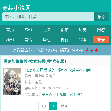
穿越小说网
搜索
首页
玄幻
武侠
都市
历史
网游
科幻
言情
其他
排行
完本
登录
↓↓↓
追看新章节，下载本站客户端无广告APP
黑暗加鲁鲁兽-搜索结果(共1条记录)
[玄幻]必死反派的学院地下城生存指南
作者：
黑暗加鲁鲁兽
状态：连载
更新时间：08-08 17:55:56
最新章节：
第三百一十九章：这对吗？
1/1
1