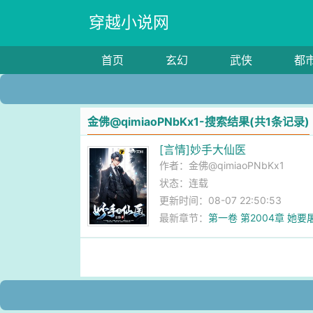
穿越小说网
首页
玄幻
武侠
都
金佛@qimiaoPNbKx1-搜索结果(共1条记录)
[言情]妙手大仙医
作者：
金佛@qimiaoPNbKx1
状态：连载
更新时间：08-07 22:50:53
最新章节：
第一卷 第2004章 她要