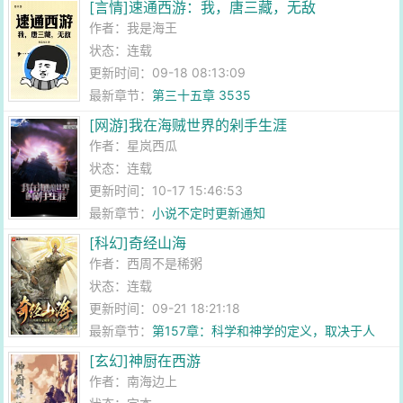
[言情]速通西游：我，唐三藏，无敌
作者：
我是海王
状态：连载
更新时间：09-18 08:13:09
最新章节：
第三十五章 3535
[网游]我在海贼世界的剁手生涯
作者：
星岚西瓜
状态：连载
更新时间：10-17 15:46:53
最新章节：
小说不定时更新通知
[科幻]奇经山海
作者：
西周不是稀粥
状态：连载
更新时间：09-21 18:21:18
最新章节：
第157章：科学和神学的定义，取决于人
[玄幻]神厨在西游
作者：
南海边上