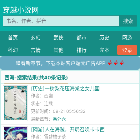
穿越小说网
搜索
首页
玄幻
武侠
都市
历史
网游
科幻
言情
其他
排行
完本
登录
↓↓↓
追看新章节，下载本站客户端无广告APP
西海-搜索结果(共40条记录)
[历史]一树梨花压海棠之女儿国
作者：
西幽
状态：连载
更新时间：09-21 05:56:32
最新章节：
番外六
[网游]人在海贼，开局召唤卡卡西
作者：
雪碧柚子茶