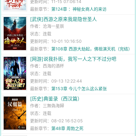
更新时间：11-15 07:06:14
最新章节：
第124章 ：神秘女商人的来访
[武侠]西游之原来我是隐世圣人
作者：
沧海一星辰
状态：连载
更新时间：10-01 10:16:50
最新章节：
第108章 西游大劫起，佛祖演天机（完结）
[网游]说我扑街，我写一人之下不过分吧
作者：
西海的酒杯
状态：连载
更新时间：09-13 12:22:44
最新章节：
第153章 今儿个怎么这么紧张
[历史]典鉴录（西汉篇）
作者：
三無偽海歸
状态：连载
更新时间：08-02 16:52:05
最新章节：
第48章 周勃之死