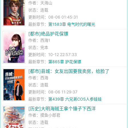
作者：
天海山
状态：连载
更新时间：08-06 01:45:31
最新章节：
第1583章 电气时代的曙光
[都市]绝品护花保镖
作者：
西海1
状态：完本
更新时间：10-12 22:57:33
最新章节：
第865章 护花保镖
[都市]县城：女友出国要我卖房，给脸了
作者：
西海
状态：连载
更新时间：08-06 11:29:37
最新章节：
第439章 六兄弟COS人参娃娃
[历史]大明海贼王拿个锤子下西洋
作者：
摸鱼小郎君
状态：连载