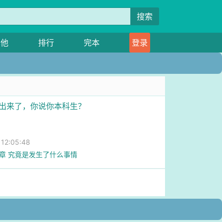
搜索
其他
排行
完本
登录
都出来了，你说你本科生？
2:05:48
1章 究竟是发生了什么事情