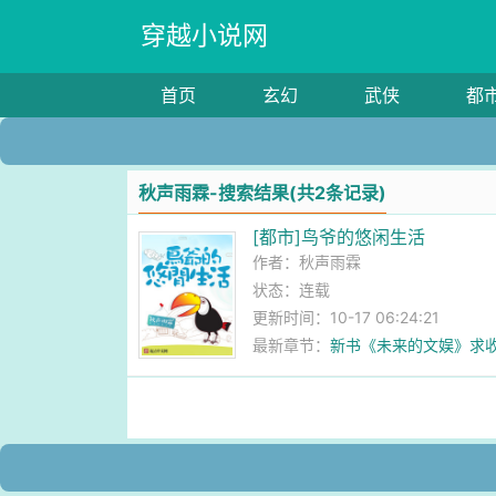
穿越小说网
首页
玄幻
武侠
都
秋声雨霖-搜索结果(共2条记录)
[都市]鸟爷的悠闲生活
作者：
秋声雨霖
状态：连载
更新时间：10-17 06:24:21
最新章节：
新书《未来的文娱》求