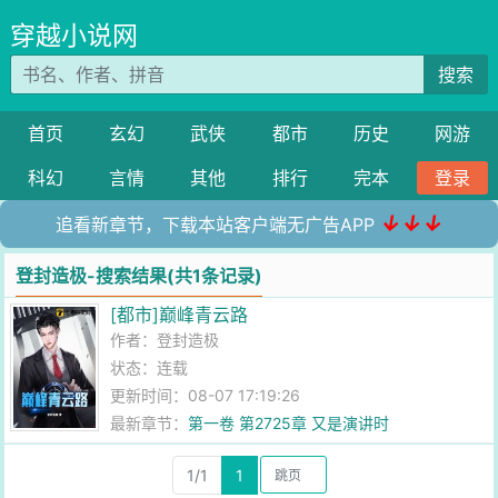
穿越小说网
搜索
首页
玄幻
武侠
都市
历史
网游
科幻
言情
其他
排行
完本
登录
↓↓↓
追看新章节，下载本站客户端无广告APP
登封造极-搜索结果(共1条记录)
[都市]巅峰青云路
作者：
登封造极
状态：连载
更新时间：08-07 17:19:26
最新章节：
第一卷 第2725章 又是演讲时
1/1
1