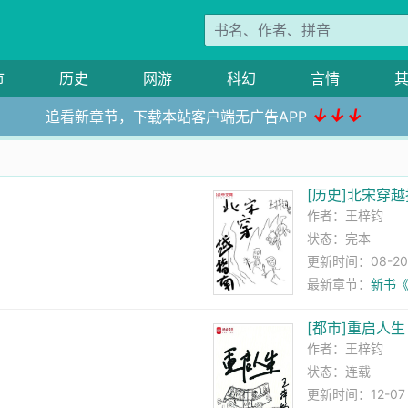
市
历史
网游
科幻
言情
↓↓↓
追看新章节，下载本站客户端无广告APP
[历史]北宋穿
作者：
王梓钧
状态：完本
更新时间：08-20 2
最新章节：
新书
[都市]重启人生
作者：
王梓钧
状态：连载
更新时间：12-07 2