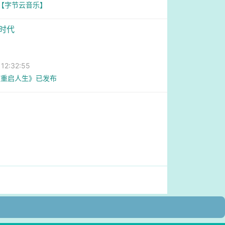
9【字节云音乐】
性时代
2:32:55
《重启人生》已发布