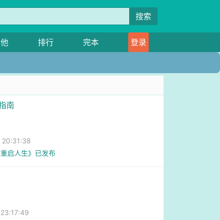
搜索
其他
排行
完本
登录
越指南
0:31:38
《重启人生》已发布
3:17:49