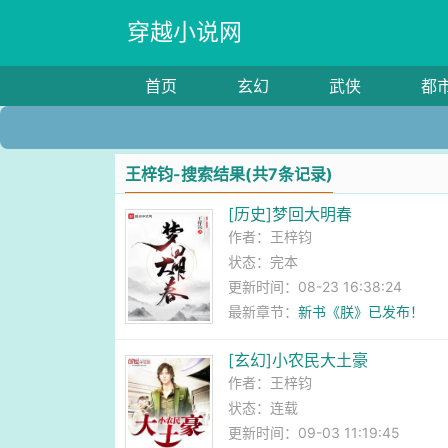
穿越小说网
首页
玄幻
武侠
都
王梓钧-搜索结果(共7条记录)
[历史]梦回大明春
作者：
王梓钧
状态：完本
更新时间：08-23 16:38:24
最新章节：
新书《朕》已发布！
[玄幻]小农民大土豪
作者：
王梓钧
状态：连载
更新时间：09-03 11:19:45