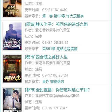
状态：连载
更新时间：05-21 16:14:30
最新章节：
第一卷 第99章 许大茂相亲
[网游]胜天半子：祁同伟的进部之路
作者：
爱吃香辣素牛肉的黄筌
状态：完本
更新时间：08-24 06:35:31
最新章节：
第551章 完结之程度篇
[都市]四合院之美好人生
作者：
爱吃香辣素牛肉的黄筌
状态：连载
更新时间：09-17 00:25:24
最新章节：
番外 完结感言
[都市]全民直播：你管这叫逃亡节目？
作者：
我爱吃牛肉@qimiaoucXBG1
状态：连载
更新时间：09-15 17:17:47