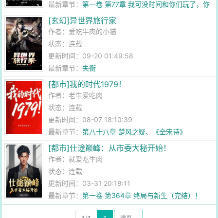
最新章节：
第一卷 第77章 我可没时间和你们玩了，你
们耗子尾汁吧。
[玄幻]异世界旅行家
作者：
爱吃牛肉的小猫
状态：连载
更新时间：09-20 01:49:58
最新章节：
失衡
[都市]我的时代1979！
作者：
老牛爱吃肉
状态：连载
更新时间：08-07 18:10:39
最新章节：
第八十八章 楚风之疑、《全宋诗》
[都市]仕途巅峰：从市委大秘开始！
作者：
就爱吃牛肉
状态：连载
更新时间：03-31 20:18:11
最新章节：
第一卷 第364章 终局与新生（完结）！