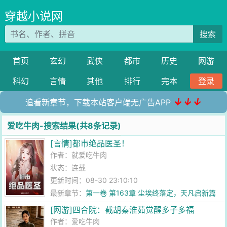
穿越小说网
搜索
首页
玄幻
武侠
都市
历史
网游
科幻
言情
其他
排行
完本
登录
↓↓↓
追看新章节，下载本站客户端无广告APP
爱吃牛肉-搜索结果(共8条记录)
[言情]都市绝品医圣！
作者：
就爱吃牛肉
状态：连载
更新时间：08-30 23:10:10
最新章节：
第一卷 第163章 尘埃终落定，天凡启新篇
(大结局)！
[网游]四合院：截胡秦淮茹觉醒多子多福
作者：
爱吃牛肉