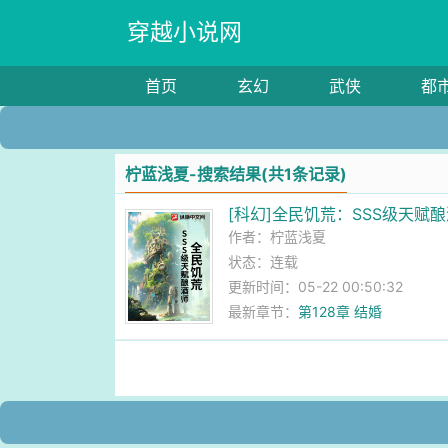
穿越小说网
首页
玄幻
武侠
都
柠蓝浅夏-搜索结果(共1条记录)
[科幻]全民饥荒：SSS级天赋
作者：
柠蓝浅夏
状态：连载
更新时间：05-22 00:50:32
最新章节：
第128章 结婚