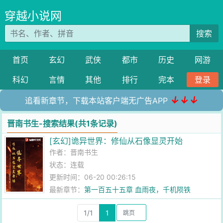
穿越小说网
搜索
首页
玄幻
武侠
都市
历史
网游
科幻
言情
其他
排行
完本
登录
↓↓↓
追看新章节，下载本站客户端无广告APP
晋南书生-搜索结果(共1条记录)
[玄幻]诡异世界：修仙从石像显灵开始
作者：
晋南书生
状态：连载
更新时间：06-20 00:26:15
最新章节：
第一百五十五章 血雨夜，千机陨铁
1/1
1