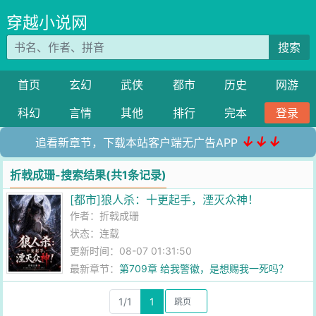
穿越小说网
搜索
首页
玄幻
武侠
都市
历史
网游
科幻
言情
其他
排行
完本
登录
↓↓↓
追看新章节，下载本站客户端无广告APP
折戟成珊-搜索结果(共1条记录)
[都市]狼人杀：十更起手，湮灭众神！
作者：
折戟成珊
状态：连载
更新时间：08-07 01:31:50
最新章节：
第709章 给我警徽，是想赐我一死吗？
1/1
1