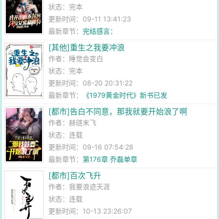
状态：完本
更新时间：09-11 13:41:23
最新章节：
完结感言：
[其他]重生之我要冲浪
作者：
睡觉会变白
状态：完本
更新时间：08-20 20:31:22
最新章节：
《1979黄金时代》新书已发
[都市]告白不同意，那我就要开始浪了啊
作者：
赫琏末飞
状态：连载
更新时间：09-16 07:54:28
最新章节：
第176章 乔磊单章
[都市]百次飞升
作者：
我要浪迹天涯
状态：连载
更新时间：10-13 23:26:07