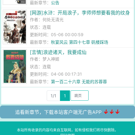
最新章节：
公告
[网游]水浒：开局浪子，李师师想要看我的纹身
作者：
何处无清光
状态：连载
更新时间：05-06 00:00:59
最新章节：
秋宴风云 第四十七章 矾楼踩场
[言情]浪迹诸天，我要成仙
作者：
梦入神姬
状态：连载
更新时间：04-06 00:17:31
最新章节：
第一百二十六章 无能的苏蓉蓉
1/1
1
↓↓↓
追看新章节，下载本站客户端无广告APP
本站所有收录的内容均来自互联网，如有侵权我们将尽快删除。