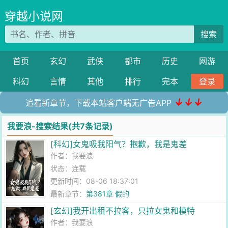
穿越小说网
搜索
首页
玄幻
武侠
都市
历史
网游
科幻
言情
其他
排行
完本
登录
↓↓↓
追看新章节，下载本站客户端无广告APP
我要浪-搜索结果(共7条记录)
[科幻]女鬼吸我阳气？抱歉，我是鬼差
作者：
我要浪
状态：连载
更新时间：08-06 18:37:01
最新章节：
第381章 假的
[玄幻]我开出租不拉客，只拉女鬼和模特
作者：
我要浪