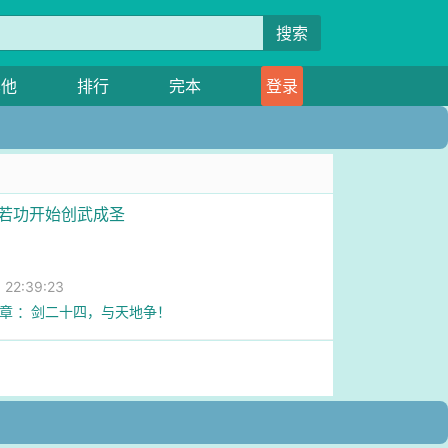
搜索
其他
排行
完本
登录
般若功开始创武成圣
2:39:23
7章 ：剑二十四，与天地争！