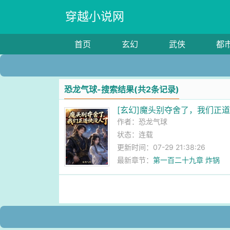
穿越小说网
首页
玄幻
武侠
都
恐龙气球-搜索结果(共2条记录)
[玄幻]魔头别夺舍了，我们正
作者：
恐龙气球
状态：连载
更新时间：07-29 21:38:26
最新章节：
第一百二十九章 炸锅