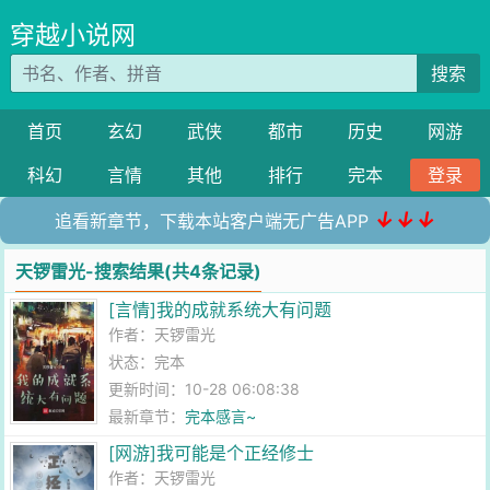
穿越小说网
搜索
首页
玄幻
武侠
都市
历史
网游
科幻
言情
其他
排行
完本
登录
↓↓↓
追看新章节，下载本站客户端无广告APP
天锣雷光-搜索结果(共4条记录)
[言情]我的成就系统大有问题
作者：
天锣雷光
状态：完本
更新时间：10-28 06:08:38
最新章节：
完本感言~
[网游]我可能是个正经修士
作者：
天锣雷光