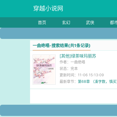
穿越小说网
首页
玄幻
武侠
都
一曲绝唱-搜索结果(共1条记录)
[其他]绿茶味玛丽苏
作者：
一曲绝唱
状态：完本
更新时间：11-06 15:13:09
最新章节：
第68章 （凑字数，慎