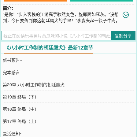
简介：
“是你！”步入客栈的江湖高手骇然变色，旋即面如死灰。“没想
到，今日要落到你这朝廷鹰犬的手里！”李淼夹起一筷子牛肉，
抿了一口小酒，摆了摆手。“没空理你，现在是下班时间。朝廷鹰犬也
有个人生活好不好。”“我一天，只工作八个小时。”
复制分享
您要是觉得《
八小时工作制的朝廷鹰犬
》还不错的话请不要忘记向您
QQ群和微博微信里的朋友推荐哦！
《八小时工作制的朝廷鹰犬》最新12章节
新书预告~
完本感言
第20章 八小时工作制的朝廷鹰犬
第19章 终局（下）
第18章 终局（中）
第17章 终局（上）
复活通知~