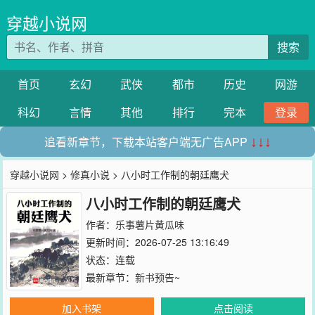
穿越小说网
搜索
首页
玄幻
武侠
都市
历史
网游
科幻
言情
其他
排行
完本
登录
追看新章节，下载本站客户端无广告APP
↓↓↓
穿越小说网
>
修真小说
> 八小时工作制的朝廷鹰犬
八小时工作制的朝廷鹰犬
作者：
乐事薯片黄瓜味
更新时间：2026-07-25 13:16:49
状态：连载
最新章节：
新书预告~
加入书架
点击阅读