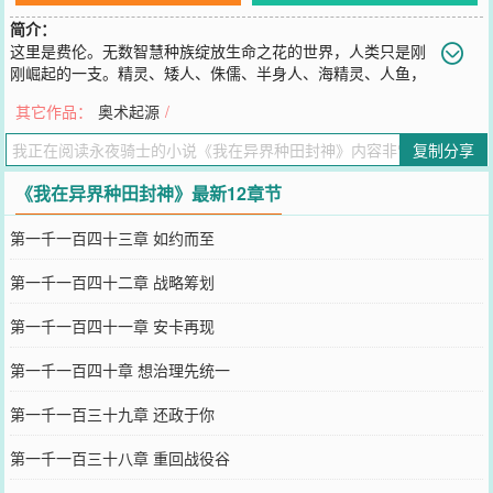
简介：
这里是费伦。无数智慧种族绽放生命之花的世界，人类只是刚
刚崛起的一支。精灵、矮人、侏儒、半身人、海精灵、人鱼，
都固守着自己的孤岛城市，荒野中充斥着地精、大地精、兽人、豺狼
其它作品：
奥术起源
/
人、狗头人、鲨化鱼人各种怪物部落。为了生存、为了种族延续，每
个智慧种族都在小心经营。妖精荒野、幽影位面、以太位面、星界诸
复制分享
多位面，与物质位面纠缠在一起，难分彼此。众神在自己的神国中，
为了信仰而筹谋私斗，以众生为棋子。魔鬼恶魔在地狱深渊中，窃窃
《我在异界种田封神》最新12章节
私语，窥视着世间的灵魂。上古邪物正囚禁、蛰伏，等待世界陷入新
一轮的混乱。巨人帝国，依旧在这片古老的大地上回响。巨龙阴影，
第一千一百四十三章 如约而至
依旧笼罩着这个世界的天空。传奇战士重生的盖文，成为了命运重塑
者，要在夹缝中，利用自己的先知先觉，另辟捷径，步步为营，开拓
第一千一百四十二章 战略筹划
出属于自己的未来，扭转让整个世界撕裂的悲剧发生。盖文将会开
启，不一样的种田之路，狗头人将会帮他挖矿，妖精们将会帮他种
第一千一百四十一章 安卡再现
田，巨人将会帮他冲锋陷阵——魔法种田，才是王道。……领主魔法
种田文，偏慢热，请大家给予一点点耐心和支持。准备资料众多，写
第一千一百四十章 想治理先统一
作速度很快，存稿众多，人品有保证。
您要是觉得《
我在异界种田封神
》还不错的话请不要忘记向您QQ群和
第一千一百三十九章 还政于你
微博微信里的朋友推荐哦！
第一千一百三十八章 重回战役谷