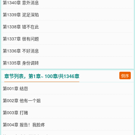
第1340章 意外消息
第1339章 泥足深陷
第1338章 错不在此
第1337章 很有问题
第1336章 不好消息
第1335章 身份调转
章节列表，第1章~ 100章/共1346章
倒序
第001章 结怨
第002章 他有一个姐
第003章 打赌
第004章 报告！我脸疼