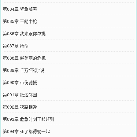
第084章 紧急部署
第085章 王朗中枪
第086章 我来跟你单挑
第087章 搏命
第088章 赵美丽的危机
第089章 千万“不能”说
第090章 带伤驰援
第091章 抵达邻国
第092章 狭路相逢
第093章 危急时刻王郎赶到
第094章 死了都得躺一起