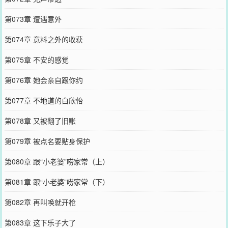
第073章 遭遇意外
第074章 意料之外的收获
第075章 不安的感觉
第076章 她会亲自跟你约
第077章 不地道的白欣怡
第078章 又被翻了旧账
第079章 被点名要贴身保护
第080章 跟“小老婆”唠家常（上）
第081章 跟“小老婆”唠家常（下）
第082章 再叫唤就开枪
第083章 这下乐子大了