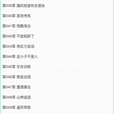
第039章 撬的就是你女朋友
第040章 首场考核
第041章 残酷淘汰
第042章 不放就卸了
第043章 用实力说话
第044章 这小子不是人
第045章 生存训练
第046章 叛徒出现
第047章 遭遇袭击
第048章 山林追逃
第049章 逼死悍匪