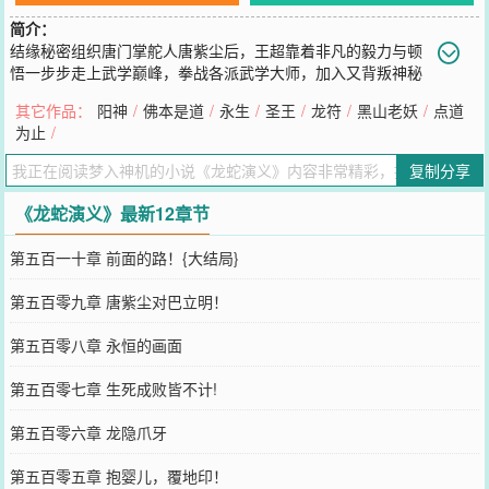
简介：
结缘秘密组织唐门掌舵人唐紫尘后，王超靠着非凡的毅力与顿
悟一步步走上武学巅峰，拳战各派武学大师，加入又背叛神秘
组织，游走于各方势力之间。王超将演绎一个怎样波诡云谲的传奇，
其它作品：
阳神
/
佛本是道
/
永生
/
圣王
/
龙符
/
黑山老妖
/
点道
铸就怎样一段曲折离奇的人生！
为止
/
您要是觉得《
龙蛇演义
》还不错的话请不要忘记向您QQ群和微博微信
里的朋友推荐哦！
复制分享
《龙蛇演义》最新12章节
第五百一十章 前面的路！{大结局}
第五百零九章 唐紫尘对巴立明！
第五百零八章 永恒的画面
第五百零七章 生死成败皆不计!
第五百零六章 龙隐爪牙
第五百零五章 抱婴儿，覆地印！