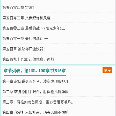
第五百零四章 定海针
第五百零三章 八步赶蝉和风度
第五百零二章 最后的战斗 {阳光少年}二
第五百零一章 最后的战斗 一
第五百章 被杀得汗流浃背！
第四百九十九章 让你休息，再战！
章节列表，第1章~ 100章/共515章
倒序
第一章 起伏蹲身若奔马，凌空虚顶形神开。
第二章 转身撩阴手眼合，肘似枪扎臂弹鞭
第三章：脊椎如龙首尾崩，重心垂落寒毛炸。
第四章 化劲打人如挂画，功夫入髓不惧枪