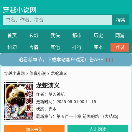
穿越小说网
搜索
首页
玄幻
武侠
都市
历史
网游
科幻
言情
其他
排行
完本
登录
追看新章节，下载本站客户端无广告APP
↓↓↓
穿越小说网
>
修真小说
> 龙蛇演义
龙蛇演义
作者：
梦入神机
更新时间：2025-09-01 00:11:15
状态：完本
最新章节：
第五百一十章 前面的路！{大结局}
加入书架
点击阅读