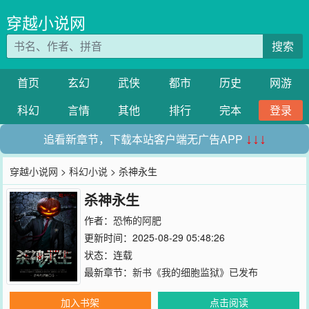
穿越小说网
搜索
首页
玄幻
武侠
都市
历史
网游
科幻
言情
其他
排行
完本
登录
追看新章节，下载本站客户端无广告APP
↓↓↓
穿越小说网
>
科幻小说
> 杀神永生
杀神永生
作者：
恐怖的阿肥
更新时间：2025-08-29 05:48:26
状态：连载
最新章节：
新书《我的细胞监狱》已发布
加入书架
点击阅读