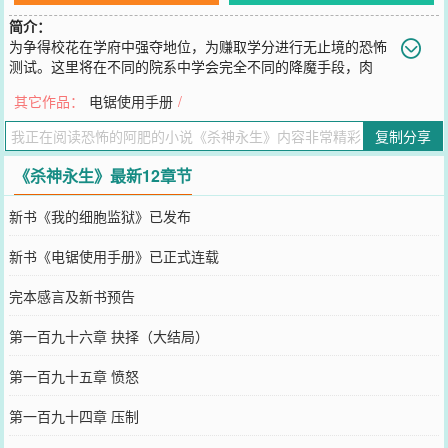
简介：
为争得校花在学府中强夺地位，为赚取学分进行无止境的恐怖
测试。这里将在不同的院系中学会完全不同的降魔手段，肉
体，精神，佛法，基因，驱魔应有尽有。这里将会由每一次校外的选
其它作品：
电锯使用手册
/
修课程任务中与恶灵鬼怪进厮杀而得到不属于世界的珍惜物品，甚至
奴役稀有，史诗级别的鬼灵。一旦进入这一所华夏最高的学府，每分
复制分享
每秒恐惧都将蔓延侵蚀你的神经，腐蚀你的血肉。在无尽的死亡中破
茧重生，唯有真正的强者才能永生。“通过我进入无尽痛苦之城，通过
《杀神永生》最新12章节
我进入永世凄苦之坑，通过我进入万劫不复之人群。”——但丁，《神
曲·地狱篇》作者自定义标签:鬼怪热血学生学院流
新书《我的细胞监狱》已发布
您要是觉得《
杀神永生
》还不错的话请不要忘记向您QQ群和微博微信
里的朋友推荐哦！
新书《电锯使用手册》已正式连载
完本感言及新书预告
第一百九十六章 抉择（大结局）
第一百九十五章 愤怒
第一百九十四章 压制