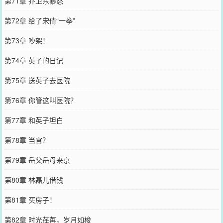
第71章 乔卫东暴怒
第72章 给了宋倩“一拳”
第73章 吵架！
第74章 英子的日记
第75章 送英子去医院
第76章 你管这叫医院？
第77章 和英子坦白
第78章 当官？
第79章 岳父岳母来京
第80章 林磊儿借钱
第81章 买房子！
第82章 时光荏苒，岁月如梭