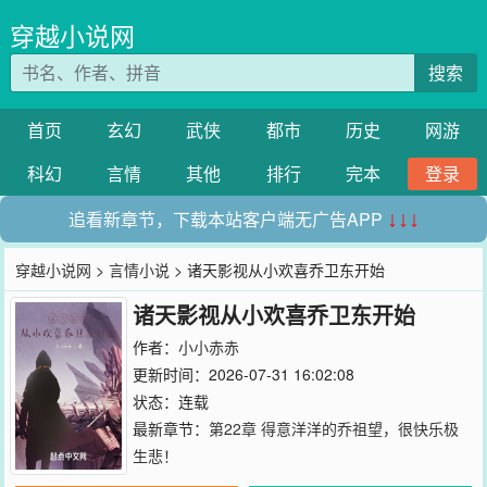
穿越小说网
搜索
首页
玄幻
武侠
都市
历史
网游
科幻
言情
其他
排行
完本
登录
追看新章节，下载本站客户端无广告APP
↓↓↓
穿越小说网
>
言情小说
> 诸天影视从小欢喜乔卫东开始
诸天影视从小欢喜乔卫东开始
作者：
小小赤赤
更新时间：2026-07-31 16:02:08
状态：连载
最新章节：
第22章 得意洋洋的乔祖望，很快乐极
生悲！