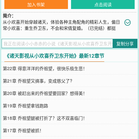
加入书架
点击阅读
简介：
从小欢喜开始穿越诸天，体验各种主角配角的精彩人生，偏日
常小欢喜：重生乔卫东，不会和宋倩复婚。（已完结）都挺
好：重生扶爹魔苏明哲，不惯着老Baby苏大强毛病。（已完结）流金
岁月:重生蒋鹏飞，沪圈大佬成长史。以都市剧为主，欢乐颂乡村爱情
复制分享
小舍得三十而已父母爱情等等
您要是觉得《
诸天影视从小欢喜乔卫东开始
》还不错的话请不要忘记
《诸天影视从小欢喜乔卫东开始》最新12章节
向您QQ群和微博微信里的朋友推荐哦！
第22章 得意洋洋的乔祖望，很快乐极生悲！
第21章 乔祖望又搞事，变成慈父了?
第20章 被赶出来的乔祖望要回家？想得美！
第19章 乔祖望拿钱跑路
第18章 乔祖望腿被打折了？这不双喜临门！
第17章 乔祖望被抓！