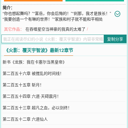
简介：
“你也想起舞吗？”“富岳，你会后悔的！”“刹那，我才是族长！”
“我要创造一个有琳的世界！”“家族和村子就不能和平相处
嘛？”“为了弟弟和村子，宇智波必须要有所牺牲！”穿越火影世界，重
其它作品：
在吞噬星空当神豪的我真的太难了
/
生成为一名普通宇智波，在诸多宇智波大孝子的环绕下，宇智波烬表
示他不装了，摊牌了！“只有我，才能毁灭宇智波！”短期目标：让宇
复制分享
智波和木叶同归于尽！中期目标：让宇智波和忍界同归于尽！终极目
标：让宇智波和全宇宙同归于尽！
《火影：覆灭宇智波》最新12章节
您要是觉得《
火影：覆灭宇智波
》还不错的话请不要忘记向您QQ群和
微博微信里的朋友推荐哦！
新书《龙族：我在卡塞尔当黑皇帝》
第二百五十六章 被搅乱的时间线！
第二百五十五章 斩月！
第二百五十四章 六道·天碍震月！
第二百五十三章 超凡之血，必以剑终！
第二百五十二章 六道仙人