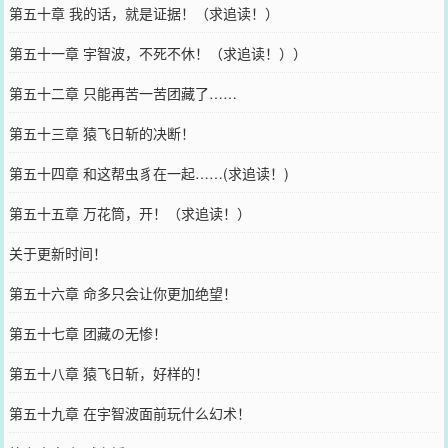
第五十章 我的话，就是证据！（求追读！）
第五十一章 宇智波，不死不休！（求追读！））
第五十二章 只能再苦一苦团藏了……
第五十三章 猿飞日斩的决断！
第五十四章 和这帮虫豸在一起……(求追读！)
第五十五章 万花筒，开！（求追读！）
关于更新时间！
第五十六章 命多只会让你更加绝望！
第五十七章 团藏の无惨！
第五十八章 猿飞日斩，好样的！
第五十九章 在宇智波面前玩什么幻术！