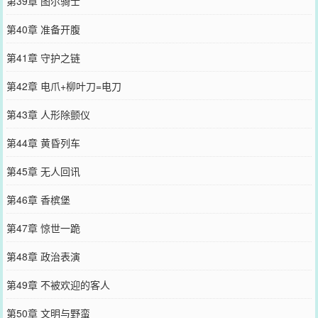
第39章 图尔骑士
第40章 准备开腹
第41章 守护之链
第42章 电爪+柳叶刀=电刀
第43章 人形除颤仪
第44章 黄昏列车
第45章 无人回讯
第46章 香槟堡
第47章 惊世一跪
第48章 政治表演
第49章 不被欢迎的客人
第50章 文明与野蛮