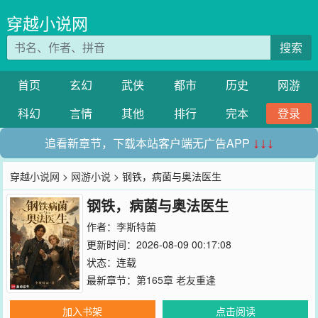
穿越小说网
搜索
首页
玄幻
武侠
都市
历史
网游
科幻
言情
其他
排行
完本
登录
追看新章节，下载本站客户端无广告APP
↓↓↓
穿越小说网
>
网游小说
> 钢铁，病菌与奥法医生
钢铁，病菌与奥法医生
作者：
李斯特菌
更新时间：2026-08-09 00:17:08
状态：连载
最新章节：
第165章 老友重逢
加入书架
点击阅读