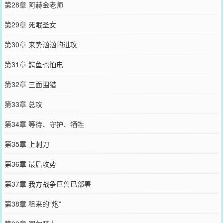
第28章 阿赫金老师
第29章 死眠圣女
第30章 来势汹汹的进攻
第31章 鳄鱼也怕电
第32章 三面围猎
第33章 总攻
第34章 等待、守护、牺牲
第35章 上刺刀
第36章 最后攻势
第37章 我方战争巨兽已部署
第38章 租来的“炮”