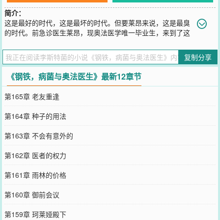
简介：
这是最好的时代，这是最坏的时代。但要莱昂来说，这是最臭
的时代。前急诊医生莱昂，现奥法医学唯一毕业生，来到了这
个奥法与蒸汽并存的世界。他本打算凭着超前的医学知识和奥法的生
产力，顺手客串一回“现代医学之父”。防护学派的护盾术？刚好用来
复制分享
罩出无尘结界。元能学派的燃烧之手？刚好用来消毒手术器械。嬗变
学派的物质变换？刚好用来手搓生理盐水。他还遇到了被称作“死眠圣
《钢铁，病菌与奥法医生》最新12章节
女”的女孩，其双手所触，任何活物都会安然睡去，再不醒来。莱昂的
第一反应是：“全身无菌？！这是上好的手术助手啊。”但他很快发现
第165章 老友重逢
——上一秒从死神手里抢回的士兵，转头又倒在了冲锋的路上。工厂
主依旧贪婪，新贵族依旧傲慢，普通人依旧沉默。世界已经病入膏
第164章 种子的用法
肓。于是医者戴上皇冠，准备亲自动手术。
您要是觉得《
钢铁，病菌与奥法医生
》还不错的话请不要忘记向您QQ
第163章 不会有意外的
群和微博微信里的朋友推荐哦！
第162章 医者的权力
第161章 雨林的价格
第160章 御前会议
第159章 珂莱娅殿下