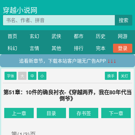
穿越小说网
搜索
首页
玄幻
武侠
都市
历史
网游
科幻
言情
其他
排行
完本
登录
追看新章节，下载本站客户端无广告APP
↓↓↓
字体
大
中
小
换手
关灯
第51章：10件的确良衬衣-《穿越两界，我在80年代当
倒爷》
上一章
目录
存书签
下一章
第(1/3)页