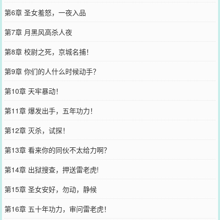
第6章 圣女羞怒，一夜入品
第7章 月黑风高杀人夜
第8章 校尉之死，京城名捕！
第9章 你们的人什么时候动手？
第10章 天牢暴动！
第11章 爆发出手，五年功力！
第12章 灭杀，试探！
第13章 看来你的同伙不太给力啊？
第14章 出狱搜查，押送雷老虎!
第15章 圣女安好，勿动，静候
第16章 五十年功力，审问雷老虎！