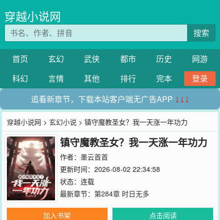
穿越小说网
搜索
首页
玄幻
武侠
都市
历史
网游
科幻
言情
其他
排行
完本
登录
追看新章节，下载本站客户端无广告APP
↓↓↓
穿越小说网
>
玄幻小说
> 镇守魔教圣女？我一天涨一年功力
镇守魔教圣女？我一天涨一年功力
作者：
墨云首首
更新时间：2026-08-02 22:34:58
状态：连载
最新章节：
第284章 时日无多
加入书架
点击阅读