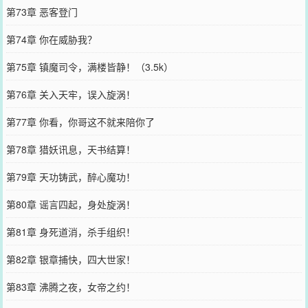
第73章 恶客登门
第74章 你在威胁我？
第75章 镇魔司令，满楼皆静！（3.5k）
第76章 关入天牢，误入旋涡！
第77章 你看，你哥这不就来陪你了
第78章 猎妖讯息，天书结算！
第79章 天功铸武，醉心魔功！
第80章 谣言四起，身处旋涡！
第81章 身死道消，杀手组织！
第82章 银章捕快，四大世家！
第83章 沸腾之夜，女帝之约！