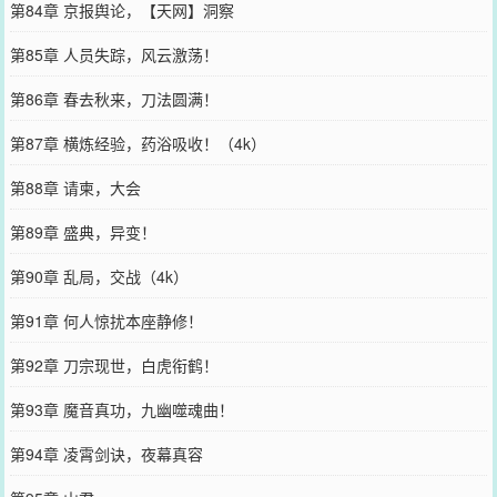
第84章 京报舆论，【天网】洞察
第85章 人员失踪，风云激荡！
第86章 春去秋来，刀法圆满！
第87章 横炼经验，药浴吸收！（4k）
第88章 请柬，大会
第89章 盛典，异变！
第90章 乱局，交战（4k）
第91章 何人惊扰本座静修！
第92章 刀宗现世，白虎衔鹤！
第93章 魔音真功，九幽噬魂曲！
第94章 凌霄剑诀，夜幕真容