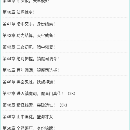
第39章 断头饭，天牢规矩
第40章 法场惊变！
第41章 暗中交手，身份线索！
第42章 功力结算，天牢戒备！
第43章 二女初见，暗中恢复！
第44章 绝对把握，镇魔司调令！
第45章 百年圆满，镇魔司选拔！
第46章 黑面鬼蛛，妖族神通！
第47章 进入镇魔司，魔音门真传！（3k）
第48章 精怪线索，突破选址！（3k）
第49章 山中匪徒，盛海才女
第50章 全然碾压，身份铭牌！