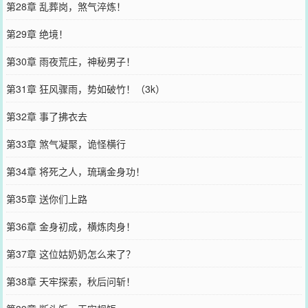
第28章 乱葬岗，煞气淬炼！
第29章 绝境！
第30章 雨夜荒庄，神秘男子！
第31章 狂风骤雨，势如破竹！（3k）
第32章 事了拂衣去
第33章 煞气凝聚，诡怪横行
第34章 将死之人，琉璃金身功！
第35章 送你们上路
第36章 金身初成，横炼肉身！
第37章 这位姑奶奶怎么来了？
第38章 天牢探索，秋后问斩！