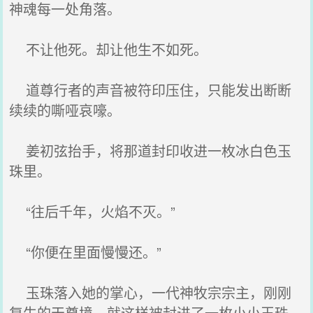
神魂每一处角落。
不让他死。却让他生不如死。
道尊行者的声音被符印压住，只能发出断断
续续的嘶哑哀嚎。
姜初弦抬手，将那道封印收进一枚冰白色玉
珠里。
“往后千年，火焰不灭。”
“你便在里面慢慢还。”
玉珠落入她的掌心，一代神牧宗宗主，刚刚
复生的天尊境，就这样被封进了一枚小小玉珠