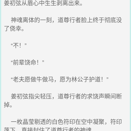
姜初弦从眉心中生生剥离出来。
神魂离体的一刻，道尊行者脸上终于彻底没
了侥幸。
“不！”
“前辈饶命！”
“老夫愿做牛做马，愿为林公子护道！”
姜初弦指尖轻压，道尊行者的求饶声瞬间断
掉。
一枚晶莹剔透的白色符印在空中凝聚，符印
落下，直接封住了道尊行者的神魂。