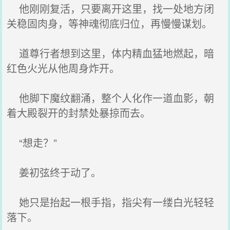
他刚刚复活，只要离开这里，找一处地方闭
关稳固肉身，等神魂彻底归位，再慢慢谋划。
道尊行者想到这里，体内精血猛地燃起，暗
红色火光从他周身炸开。
他脚下魔纹翻涌，整个人化作一道血影，朝
着大殿裂开的封禁处暴掠而去。
“想走？”
姜初弦终于动了。
她只是抬起一根手指，指尖有一缕白光轻轻
落下。