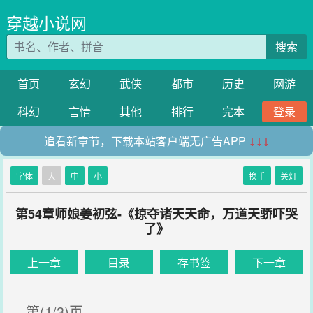
穿越小说网
搜索
首页
玄幻
武侠
都市
历史
网游
科幻
言情
其他
排行
完本
登录
追看新章节，下载本站客户端无广告APP
↓↓↓
字体
大
中
小
换手
关灯
第54章师娘姜初弦-《掠夺诸天天命，万道天骄吓哭
了》
上一章
目录
存书签
下一章
第(1/3)页