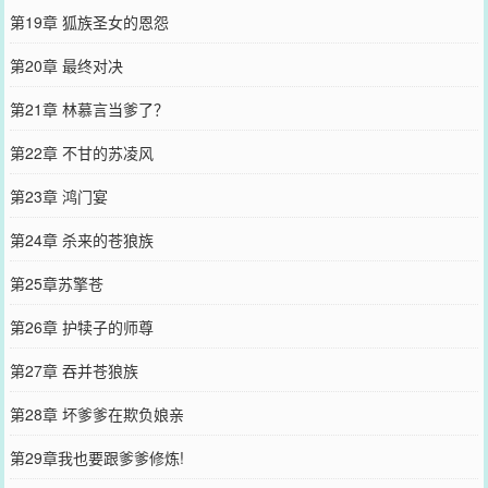
第19章 狐族圣女的恩怨
第20章 最终对决
第21章 林慕言当爹了？
第22章 不甘的苏凌风
第23章 鸿门宴
第24章 杀来的苍狼族
第25章苏擎苍
第26章 护犊子的师尊
第27章 吞并苍狼族
第28章 坏爹爹在欺负娘亲
第29章我也要跟爹爹修炼!