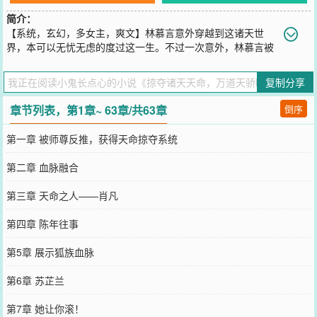
简介：
【系统，玄幻，多女主，爽文】林慕言意外穿越到这诸天世
界，本可以无忧无虑的度过这一生。不过一次意外，林慕言被
师尊逆推，获得悟道元阴后竟然觉醒系统。在系统的提示下，林慕言
明白，这个世界拥有十分多的天命之人，为了不成为天命之人成长路
复制分享
上的垫脚石，他只得与其抗衡，成为世界的主宰。
您要是觉得《
掠夺诸天天命，万道天骄吓哭了
》还不错的话请不要忘
章节列表，第1章~ 63章/共63章
倒序
记向您QQ群和微博微信里的朋友推荐哦！
第一章 被师尊反推，获得天命掠夺系统
第二章 血脉融合
第三章 天命之人——肖凡
第四章 陈年往事
第5章 展示狐族血脉
第6章 苏芷兰
第7章 她让你滚！