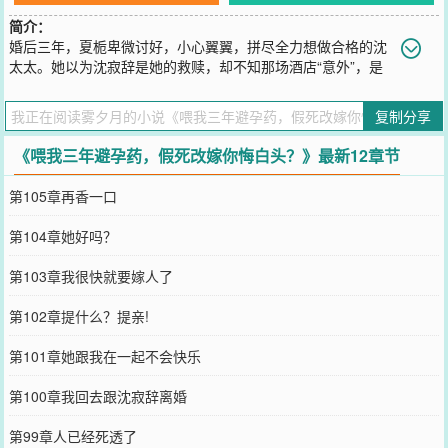
简介：
婚后三年，夏栀卑微讨好，小心翼翼，拼尽全力想做合格的沈
太太。她以为沈寂辞是她的救赎，却不知那场酒店“意外”，是
他亲手设计的骗局，就连自己日夜服用的调理药，也是他亲手安排的
避孕药。甚至在她查出怀孕那天，他在陪着别的女人产检。她以为他
复制分享
生性冷漠不会爱人，原来只是不爱她。奶奶死后，她被人污蔑，沈寂
辞不信他，恨她，囚她，害她流产，她被人当做疯子送入禅心寺。三
《喂我三年避孕药，假死改嫁你悔白头？》最新12章节
年错爱，耗尽了她所有的热情与期待。是温柔的医生顾时安，将她从
鬼门关拉回，他藏了十年的深情，只为等她回头。心如死灰之际，夏
第105章再香一口
栀精心策划一场假死局，彻底从沈寂辞的世界消失。一年后，她是编
剧夏晚，顾氏力捧的新锐，她一袭红裙耀眼夺目，身旁站着宠她入骨
第104章她好吗？
的顾时安。沈寂辞疯了一样，红着眼求她回头：“栀栀，我错了，再给
我一次机会。”她挽着顾时安的胳膊，笑得平静：“沈寂辞，我给过你
第103章我很快就要嫁人了
三年，你浪费了，现在我要嫁人了。”
您要是觉得《
喂我三年避孕药，假死改嫁你悔白头？
》还不错的话请
第102章提什么？提亲!
不要忘记向您QQ群和微博微信里的朋友推荐哦！
第101章她跟我在一起不会快乐
第100章我回去跟沈寂辞离婚
第99章人已经死透了