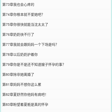
第73章我也会心疼的
第74章你根本就不爱她吧？
第75章你很快就能当沈太太了
第76章奶奶快不行了
第77章我就会跟妈妈一个下场是吗？
第78章以后奶奶护着你
第79章你是不是还不知道嫂子怀孕的事？
第80章除非她离婚了
第81章妈妈不想你这么累
第82章夏舒然你他妈有病吧！
第83章盼望着夏栀是真的怀孕