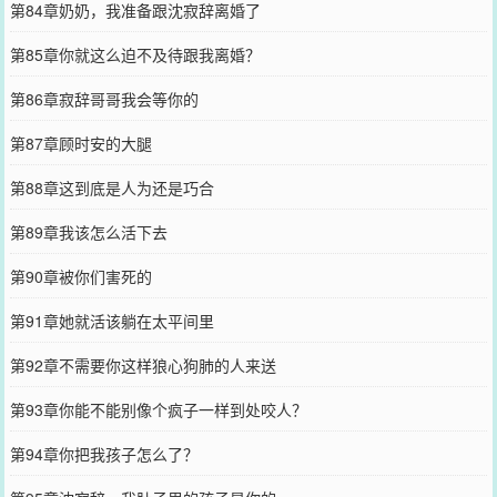
第84章奶奶，我准备跟沈寂辞离婚了
第85章你就这么迫不及待跟我离婚？
第86章寂辞哥哥我会等你的
第87章顾时安的大腿
第88章这到底是人为还是巧合
第89章我该怎么活下去
第90章被你们害死的
第91章她就活该躺在太平间里
第92章不需要你这样狼心狗肺的人来送
第93章你能不能别像个疯子一样到处咬人？
第94章你把我孩子怎么了？