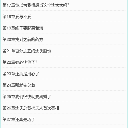
第17章你以为我很想当这个沈太太吗？
第18章爱与不爱
第19章终于要脱离苦海
第20章找到之前的药方
第21章百分之五的沈氏股份
第22章她心疼他了？
第23章还真是用心了
第24章那就先欠着
第25章我们很快就要离婚了
第26章沈氏总裁携夫人首次亮相
第27章还真是巧了