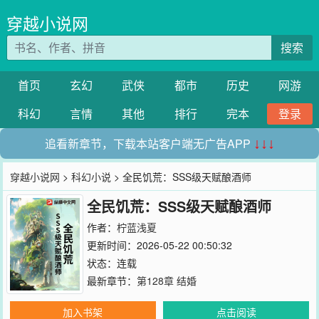
穿越小说网
搜索
首页
玄幻
武侠
都市
历史
网游
科幻
言情
其他
排行
完本
登录
追看新章节，下载本站客户端无广告APP
↓↓↓
穿越小说网
>
科幻小说
> 全民饥荒：SSS级天赋酿酒师
全民饥荒：SSS级天赋酿酒师
作者：
柠蓝浅夏
更新时间：2026-05-22 00:50:32
状态：连载
最新章节：
第128章 结婚
加入书架
点击阅读