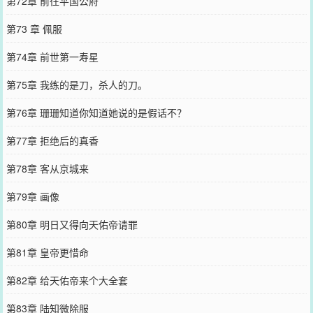
第72章 前往平国公府
第73 章 佩服
第74章 前世第一寿星
第75章 我练的是刀，杀人的刀。
第76章 珊珊知道你知道她说的是假话不？
第77章 拒绝后的真香
第78章 客从京城来
第79章 画像
第80章 明日又得向天佑帝请罪
第81章 皇帝更惜命
第82章 给天佑帝来个大全套
第83章 陆知微除服