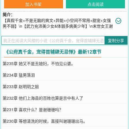
加入书架
点击阅读
简介：
【真假千金+不是无脑的爽文+异能+小空间不常用+甜宠+女强
男不弱】\n【武力充沛美少女&体弱多病美少年】\n末世女王谢
珊珊贪财又好色，穿成生下来就被生母掉包的宁国公府真千金。\n本
想浪荡江湖，结果为了锦衣华服不得不认亲。\n调戏美貌解元公，掏
复制分享
空亲爹小金库。\n同时讲究以德服人，一言不合就开打。\n取代她以
镇国公府大姑娘身份生活的假千金重生后想杀自己灭口？还想抱紧未
《公府真千金，宠得首辅肆无忌惮》最新12章节
来皇后的大腿？\n谢珊珊嘿嘿一笑，拯救难产太子妃，让未来皇后做
不成太子妃。\n给皇帝增寿，继续独享圣宠。\n就在人人都以为她会
第235章 她又不是丑媳妇，不怕见公婆。
嫁入门当户对的公侯之家时，她却嫁给心甘情愿吃软饭的病弱美少年
裴矩。\n人人又说裴矩命不久矣，谢珊珊注定做寡妇。\n结果裴矩的
第234章 猛男落泪
身体一日好过一日，六元及第，起步就是翰林。\n人人嘲讽裴矩吃软
饭，他却说：“我知道你们这些想吃软饭却吃不着的人在嫉妒我。”\n他
第233章 赵明玥之姐
一步一个脚印，稳稳坐上内阁首辅的宝座，对喂他软饭吃的谢珊珊死
心塌地，从不二色，婚后更是把谢珊珊宠上了天。
第232章 他们上海县的百姓也算是京中有人了
您要是觉得《
公府真千金，宠得首辅肆无忌惮
》还不错的话请不要忘
记向您QQ群和微博微信里的朋友推荐哦！
第231章 喜欢什么？是谢珊珊吗？
第230章 等想清洗的时候，直接叫谢珊珊出马。