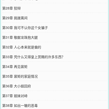
第28章 狡辩
第29章 挑拨离间
第30章 我可不认你这个女骗子
第31章 敬献龙珠抱大腿
第32章 人心本来就是偏的
第33章 凭什么又得皇上赏赐的许多东西？
第34章 再见裴矩
第35章 裴矩的家庭情况
第36章 大小姐回府
第37章 姐妹对峙
第38章 如出一辙的恶毒