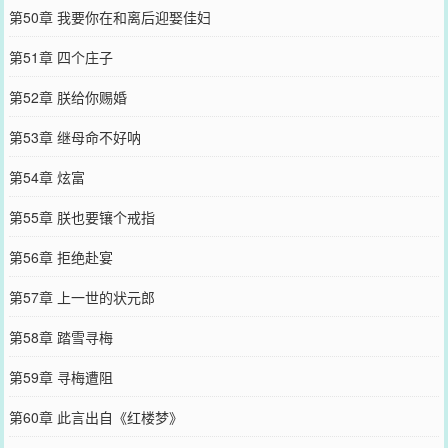
第50章 我要你在和离后迎娶佳妇
第51章 四个庄子
第52章 朕给你赐婚
第53章 继母命不好呐
第54章 炫富
第55章 朕也要镶个戒指
第56章 拒绝赴宴
第57章 上一世的状元郎
第58章 踏雪寻梅
第59章 寻梅遭阻
第60章 此言出自《红楼梦》