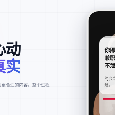
心动
你
兼
真实
不
约会
现更合适的内容。整个过程
题。