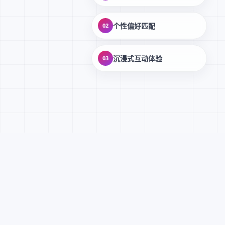
个性偏好匹配
02
沉浸式互动体验
03