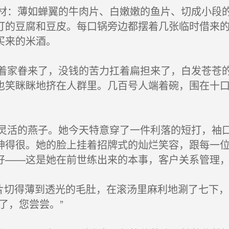
：薄如蝉翼的牛肉片、白嫩嫩的鱼片、切成小段的
订的豆腐和豆皮。每口锅旁边都摆着几张临时借来
买来的米酒。
家眷来了，没钱的苦力扛着扁担来了，白发苍苍的
也笑眯眯地挤在人群里。几百号人端着碗，围在十
活的燕子。她今天特意穿了一件利落的短打，袖口
神得很。她的脸上挂着招牌式的灿烂笑容，跟每一
好——这是她在前世练出来的本事，客户关系管理
片切得薄到透光的毛肚，在滚汤里麻利地涮了七下
了，您尝尝。”