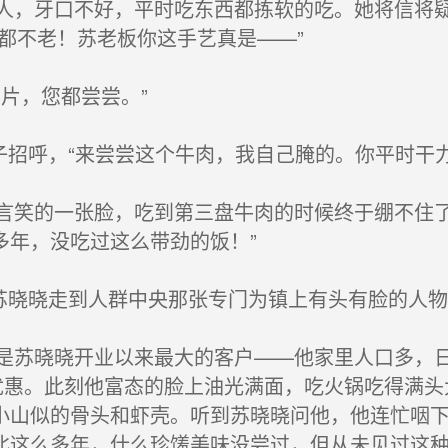
，牙口不好，平时吃东西都拣软的吃。她将信将疑
都不老！苏老板你这手艺真是——”
片，您都尝尝。”
子招呼，“来尝尝这个牛肉，我自己腌的。你平时干
笑的一张脸，吃到第三盘牛肉的时候终于绷不住了
多年，没吃过这么带劲的饭！”
苏晓晓走到人群中央那张专门为镇上有头有脸的人
苏晓晓开业以来最大的客户——他家里人口多，日
给优惠。此刻他富态的脸上油光满面，吃火锅吃得满
小山似的骨头和虾壳。听到苏晓晓问他，他连忙咽下
北这么多年，什么珍馐美味没尝过，但从未见过这