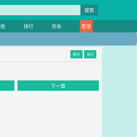
搜索
其他
排行
完本
登录
换手
关灯
下一章