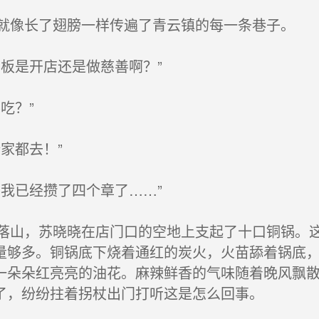
像长了翅膀一样传遍了青云镇的每一条巷子。
板是开店还是做慈善啊？”
吃？”
家都去！”
我已经攒了四个章了……”
山，苏晓晓在店门口的空地上支起了十口铜锅。这
量够多。铜锅底下烧着通红的炭火，火苗舔着锅底
一朵朵红亮亮的油花。麻辣鲜香的气味随着晚风飘
了，纷纷拄着拐杖出门打听这是怎么回事。