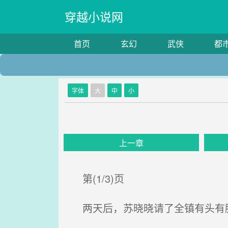
穿越小说网
首页
玄幻
武侠
都
字体
大
中
小
上一章
第(1/3)页
两天后，苏晓晓请了全镇有头有