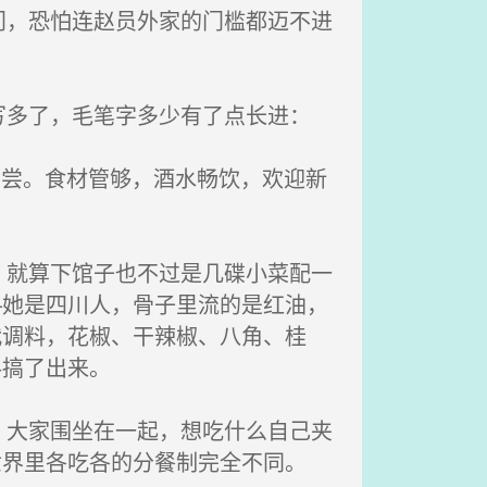
，恐怕连赵员外家的门槛都迈不进
多了，毛笔字多少有了点长进：
品尝。食材管够，酒水畅饮，欢迎新
就算下馆子也不过是几碟小菜配一
—她是四川人，骨子里流的是红油，
代调料，花椒、干辣椒、八角、桂
料搞了出来。
大家围坐在一起，想吃什么自己夹
世界里各吃各的分餐制完全不同。