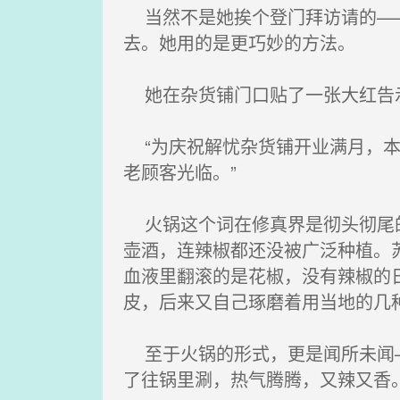
当然不是她挨个登门拜访请的——
去。她用的是更巧妙的方法。
她在杂货铺门口贴了一张大红告示
“为庆祝解忧杂货铺开业满月，本
老顾客光临。”
火锅这个词在修真界是彻头彻尾的
壶酒，连辣椒都还没被广泛种植。
血液里翻滚的是花椒，没有辣椒的
皮，后来又自己琢磨着用当地的几
至于火锅的形式，更是闻所未闻—
了往锅里涮，热气腾腾，又辣又香