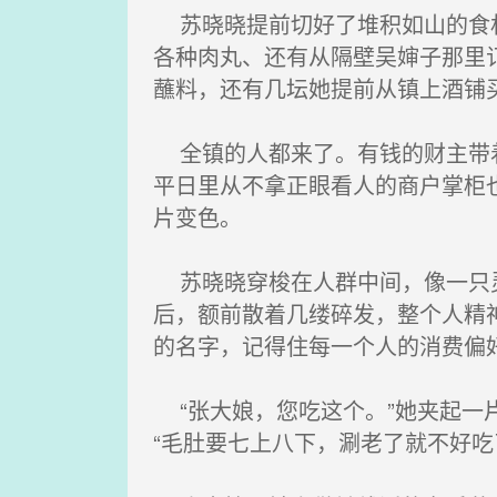
苏晓晓提前切好了堆积如山的食材
各种肉丸、还有从隔壁吴婶子那里
蘸料，还有几坛她提前从镇上酒铺
全镇的人都来了。有钱的财主带着
平日里从不拿正眼看人的商户掌柜
片变色。
苏晓晓穿梭在人群中间，像一只灵
后，额前散着几缕碎发，整个人精
的名字，记得住每一个人的消费偏
“张大娘，您吃这个。”她夹起一
“毛肚要七上八下，涮老了就不好吃