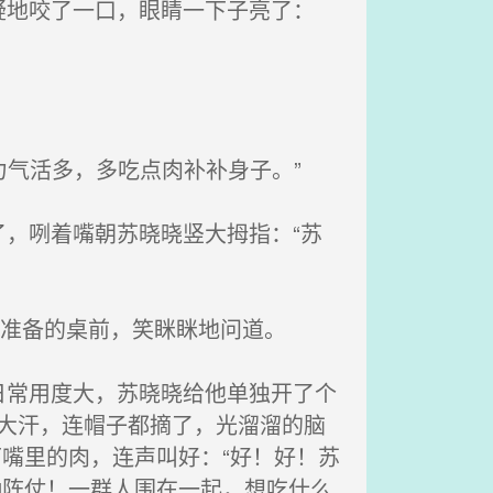
地咬了一口，眼睛一下子亮了：
力气活多，多吃点肉补补身子。”
，咧着嘴朝苏晓晓竖大拇指：“苏
物准备的桌前，笑眯眯地问道。
常用度大，苏晓晓给他单独开了个
头大汗，连帽子都摘了，光溜溜的脑
嘴里的肉，连声叫好：“好！好！苏
种阵仗！一群人围在一起，想吃什么