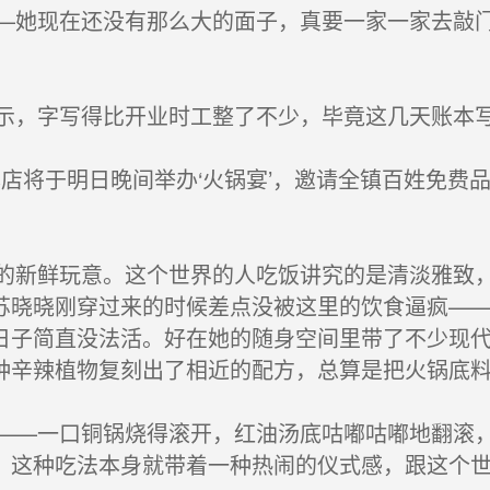
她现在还没有那么大的面子，真要一家一家去敲门
，字写得比开业时工整了不少，毕竟这几天账本写
店将于明日晚间举办‘火锅宴’，邀请全镇百姓免费
新鲜玩意。这个世界的人吃饭讲究的是清淡雅致，
苏晓晓刚穿过来的时候差点没被这里的饮食逼疯—
日子简直没法活。好在她的随身空间里带了不少现
种辛辣植物复刻出了相近的配方，总算是把火锅底
—一口铜锅烧得滚开，红油汤底咕嘟咕嘟地翻滚，
。这种吃法本身就带着一种热闹的仪式感，跟这个