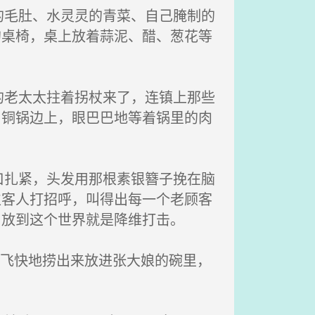
毛肚、水灵灵的青菜、自己腌制的
的桌椅，桌上放着蒜泥、醋、葱花等
老太太拄着拐杖来了，连镇上那些
口铜锅边上，眼巴巴地等着锅里的肉
扎紧，头发用那根素银簪子挽在脑
位客人打招呼，叫得出每一个老顾客
，放到这个世界就是降维打击。
，飞快地捞出来放进张大娘的碗里，