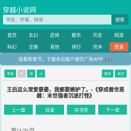
穿越小说网
搜索
首页
玄幻
武侠
都市
历史
网游
科幻
言情
其他
排行
完本
登录
追看新章节，下载本站客户端无广告APP
↓↓↓
字体
大
中
小
换手
关灯
王后这么宠爱晏晏，我都要嫉妒了。-《穿成兽世恶
雌：末世强者沉迷打怪》
上一章
目录
存书签
下一章
第(1/3)页