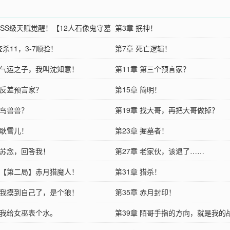
11。
SSS级天赋觉醒！【12人石像鬼守墓
第3章 抿神！
查杀11，3-7顺验！
第7章 死亡逻辑！
章 气运之子，我叫沈知意！
第11章 第三个预言家？
 反差预言家？
第15章 简明！
 鸟兽兽？
第19章 找大哥，再把大哥做掉？
 耿雪儿！
第23章 掘墓者！
 苏念，回答我！
第27章 老家伙，该退了……
章 【第二局】赤月猎魔人！
第31章 猎杀！
章 我摸到自己了，是个狼！
第35章 赤月封印！
章 我给女巫表个水。
第39章 陌哥手指的方向，就是我的