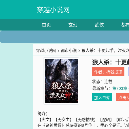
穿越小说网
首页
玄幻
武侠
都
穿越小说网
>
都市小说
> 狼人杀：十更起手，湮灭
狼人杀：十更
作者：
折戟成珊
状态：连载
最新章节：
第703
加入书架
点击
简介：
【爽文】【无女主】【无感情线】【逻辑】【验证后日
在《诸神黄昏》总决赛的8号位上，手心全是汗。\