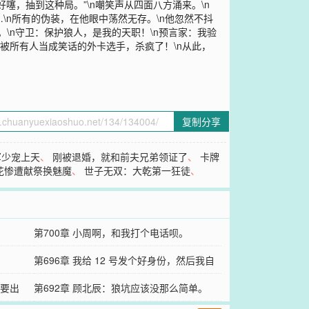
好噻，抽到这种局。”\n嘲笑声从四面八方涌来。\n
…\n所有的伪装，在他眼中荡然无存。\n他忽然不抖
。\n守卫：保护狼人，是我的天职！\n预言家：我验
个被所有人当成笑话的外卡选手，杀疯了！\n从此，
复制分享
军少宠上天
、
刚被退婚，就和前夫兄弟领证了
、
卡牌
花惨遭献祭换魅魔
、
世子无双：大乾第一狂徒
、
第700章 小周啊，和我打个电话呗。
第696章 我给 12 号发个好身份，然后我自
我要出
刎归天。
第692章 顾北辰：狼坑应该没那么简单。