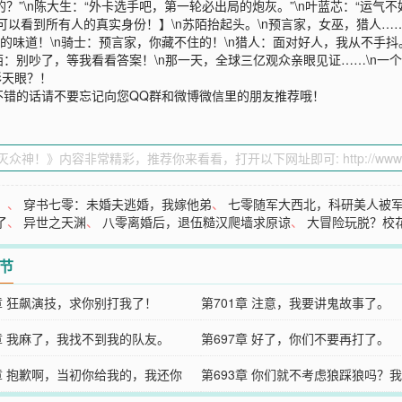
？”\n陈大生：“外卡选手吧，第一轮必出局的炮灰。”\n叶蓝芯：“运气不
【你可以看到所有人的真实身份！】\n苏陌抬起头。\n预言家，女巫，猎人…
人的味道！\n骑士：预言家，你藏不住的！\n猎人：面对好人，我从不手抖
陌：别吵了，等我看看答案！\n那一天，全球三亿观众亲眼见证……\n一
形天眼？！
不错的话请不要忘记向您QQ群和微博微信里的朋友推荐哦！
！
、
穿书七零：未婚夫逃婚，我嫁他弟
、
七零随军大西北，科研美人被
了
、
异世之天渊
、
八零离婚后，退伍糙汉爬墙求原谅
、
大冒险玩脱？校
章节
2章 狂飙演技，求你别打我了！
第701章 注意，我要讲鬼故事了。
8章 我麻了，我找不到我的队友。
第697章 好了，你们不要再打了。
4章 抱歉啊，当初你给我的，我还你
第693章 你们就不考虑狼踩狼吗？