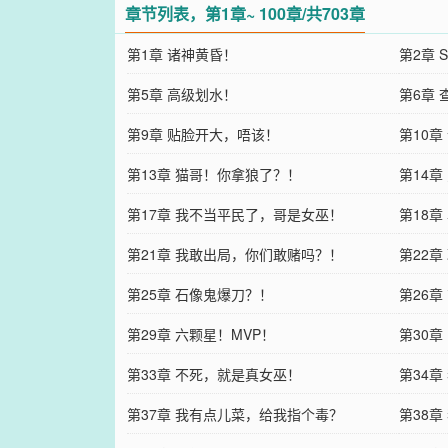
家呐！
了。
章节列表，第1章~ 100章/共703章
第1章 诸神黄昏！
第2章 
第5章 高级划水！
人】
第6章 
第9章 贴脸开大，唔该！
第10
第13章 猫哥！你拿狼了？！
第14章
第17章 我不当平民了，哥是女巫！
第18章
第21章 我敢出局，你们敢赌吗？！
第22章
第25章 石像鬼爆刀？！
第26章
第29章 六颗星！MVP！
第30
第33章 不死，就是真女巫！
第34
第37章 我有点儿菜，给我指个毒？
第38