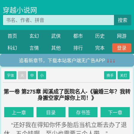
穿越小说网
搜索
首页
玄幻
武侠
都市
历史
网游
科幻
言情
其他
排行
完本
登录
追看新章节，下载本站客户端无广告APP
↓↓↓
字体
大
中
小
换手
关灯
第一卷 第275章 闻溪成了医院名人-《骗婚三年？我转
身搬空家产嫁你上司！》
上一章
目录
存书签
下一章
“还好我在得知你怀多胎后当机立断去办了退
休，五个娃啊，至少也需要三个人带。”