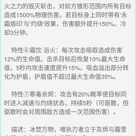
火之力的毁灭斩击，对前方锥形范围内所有目标
造成1500%物理伤害。若目标身上同时带有'永
霜烙印'与'灼烧'效果，伤害额外提升150%。冷
却3分钟。
特性⑥霜饮·浴火：每次攻击吸取造成伤害
12%的生命值。击杀目标后恢复10%最大生命
值，5秒内攻击速度提升15%。吸血溢出部分转
化为护盾，护盾值不超过最大生命值35%。
特性⑦寒毒余烬：攻击有20%概率使目标同
时进入减速与灼烧状态，持续5秒（可驱散，但
驱散时会对周围敌方造成一次范围伤害）。
描述：冰焚万物，唯执刃者立于灰烬与霜雪