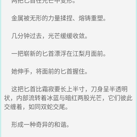
两把匕首在光芒中变形。
金属被无形的力量揉捏、熔铸重塑。
几分钟过去，光芒缓缓收敛。
一把崭新的匕首漂浮在江梨月面前。
她伸手，将面前的匕首握住。
这把匕首比霜寂要长上半寸，刀身呈半透明
状，内部流转着冰蓝与暗红两股光芒，它们彼此
交缠着，如同双蛇交尾。
形成一种奇异的和谐。