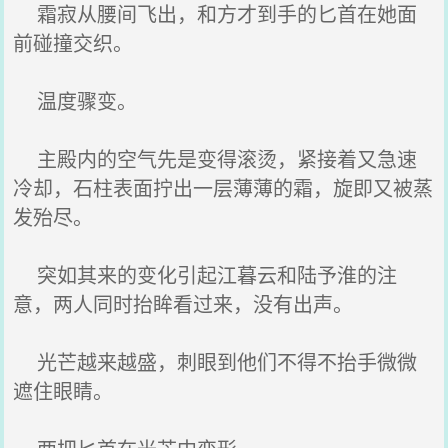
霜寂从腰间飞出，和方才到手的匕首在她面
前碰撞交织。
温度骤变。
主殿内的空气先是变得滚烫，紧接着又急速
冷却，石柱表面拧出一层薄薄的霜，旋即又被蒸
发殆尽。
突如其来的变化引起江暮云和陆予淮的注
意，两人同时抬眸看过来，没有出声。
光芒越来越盛，刺眼到他们不得不抬手微微
遮住眼睛。