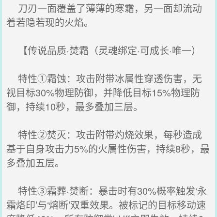
刀刃一面覆盖了薄薄的寒霜，另一面却流动
着若隐若现的火焰。
【传说品质·焚霜（灵魂绑定·可成长·唯一）
特性①霜蚀：攻击附带冰属性穿透伤害，无
视目标30%物理防御，并降低目标15%物理防
御，持续10秒，最多叠加三层。
特性②焚灭：攻击附带灼烧效果，每秒造成
基于自身攻击力5%的火属性伤害，持续8秒，最
多叠加五层。
特性③霜葬·焚断：暴击时有30%概率触发‘永
霜烙印’与‘熔断’双重效果。被标记的目标移动速