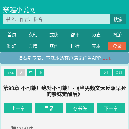
穿越小说网
搜索
首页
玄幻
武侠
都市
历史
网游
科幻
言情
其他
排行
完本
登录
追看新章节，下载本站客户端无广告APP
↓↓↓
字体
大
中
小
换手
关灯
第93章 不可能！绝对不可能！-《当男频文大反派早死
的亲妹觉醒后》
上一章
目录
存书签
下一章
第(2/3)页