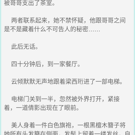
被哥哥支出了茶室。
两者联系起来，她不禁怀疑，他跟哥哥之间
是不是藏着什么不可告人的秘密……
此后无话。
四十分钟后，到一家餐厅。
云倾默默无声地跟着梁西珩进了一部电梯。
电梯门关到一半，忽然被外界打开，紧接
着，一道倩影出现在了眼前。
美人身着一件白色旗袍，一根黑檀木簪子将
她所有头发簪在侧面，发髻上留着一缕发丝，自