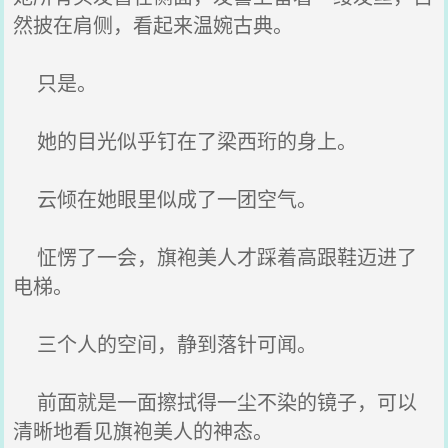
然披在肩侧，看起来温婉古典。
只是。
她的目光似乎钉在了梁西珩的身上。
云倾在她眼里似成了一团空气。
怔愣了一会，旗袍美人才踩着高跟鞋迈进了
电梯。
三个人的空间，静到落针可闻。
前面就是一面擦拭得一尘不染的镜子，可以
清晰地看见旗袍美人的神态。