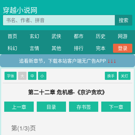
穿越小说网
搜索
首页
玄幻
武侠
都市
历史
网游
科幻
言情
其他
排行
完本
登录
追看新章节，下载本站客户端无广告APP
↓↓↓
字体
大
中
小
换手
关灯
第二十二章 危机感-《京沪贪欢》
上一章
目录
存书签
下一章
第(1/3)页