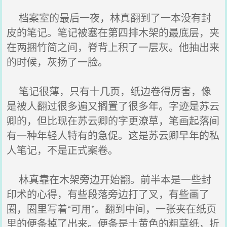
档案室的最后一夜，林真翻到了一本没有封
皮的笔记。笔记被塞在第四排木架的最底层，夹
在两捆竹简之间，脊背上积了一层灰。他抽出来
的时候，灰扬了一脸。
笔记很薄，只有十几页，纸边卷得厉害，像
是被人翻过很多遍又搁置了很多年。字迹是苏云
卿的，但比现在苏云卿的字更潦草，笔画起落间
有一种年轻人特有的急促。这是苏云卿早年的私
人笔记，不是正式案卷。
林真靠在木架旁边开始翻。前半本是一些封
印术的心得，有些段落旁边打了叉，有些画了
圈，圈里写着“可用”。翻到中间，一张夹在纸页
里的便条掉了出来。便条是土黄色的粗草纸，折