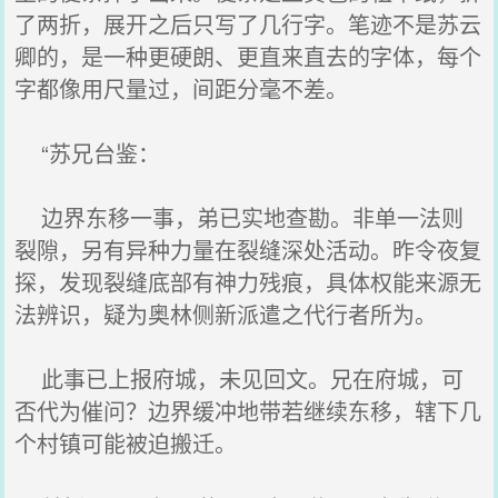
了两折，展开之后只写了几行字。笔迹不是苏云
卿的，是一种更硬朗、更直来直去的字体，每个
字都像用尺量过，间距分毫不差。
“苏兄台鉴：
边界东移一事，弟已实地查勘。非单一法则
裂隙，另有异种力量在裂缝深处活动。昨令夜复
探，发现裂缝底部有神力残痕，具体权能来源无
法辨识，疑为奥林侧新派遣之代行者所为。
此事已上报府城，未见回文。兄在府城，可
否代为催问？边界缓冲地带若继续东移，辖下几
个村镇可能被迫搬迁。