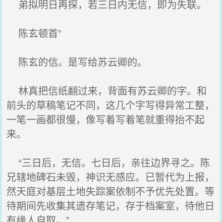
弟拟明日再探，若三日内无信，即为失联。
陈玄顿首”
陈玄的信。是写给苏云卿的。
林真把信纸翻过来，背面有苏云卿的字。和
前头的草稿笔记不同，这几个字写得异常工整，
一笔一画都很慢，像写着写着笔就重得抬不起
来。
“三日后，无信。七日后，亲往边界寻之。陈
兄辖地碑石未毁，神识无感应。已暂代为上报，
然天庭对基层土地失踪案依制不予优先处置。等
待期间先收集其遗存笔记，存于档案室，待他日
有缘人自取。”