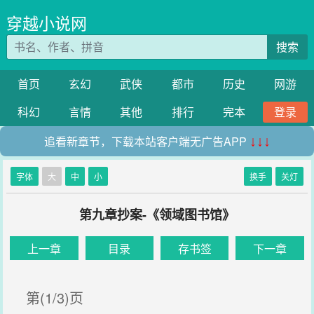
穿越小说网
搜索
首页
玄幻
武侠
都市
历史
网游
科幻
言情
其他
排行
完本
登录
追看新章节，下载本站客户端无广告APP
↓↓↓
字体
大
中
小
换手
关灯
第九章抄案-《领域图书馆》
上一章
目录
存书签
下一章
第(1/3)页