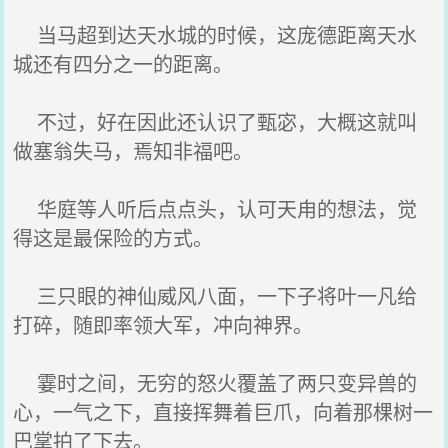
当马超到达天水城的时候，这庞德距离天水
城还有四分之一的距离。
不过，好在因此还认识了甄宓，大概这就叫
做塞翁失马，焉知非福吧。
华庭等人听后点点头，认可天甪的想法，觉
得这是最保险的方式。
三只眼的神仙威风八面，一下子将叶一凡给
打碎，随即率领大军，冲向神界。
霎时之间，无穷的怒火覆盖了两只变异兽的
心，一气之下，直接挥舞着巨爪，向着那棵树一
巴掌拍了下去。