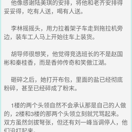
他像感谢陆美琪的安排，将他和老齐安排得
妥妥得，吃有人送，喝有人送。
李林摇摇头，用力拉着架子车走到拖拉机旁
边，装车工人马上开始往车上装货。
胡导师很想笑，他觉得竞选班长的不是赵国
彬和秦桂香，而是香帅传奇和笑傲江湖。
砸碎之后，她打开布包，里面的盐已经彻底
粉碎，甚至已经碎成了粉末。
1楼的两个头领自然不会承认那是自己的人做
的，2楼和3楼的那两个头领立刻就咒骂起来。
双方虽然剑拔弩张，但还有刘一峰当调停人，他
们没打起来。