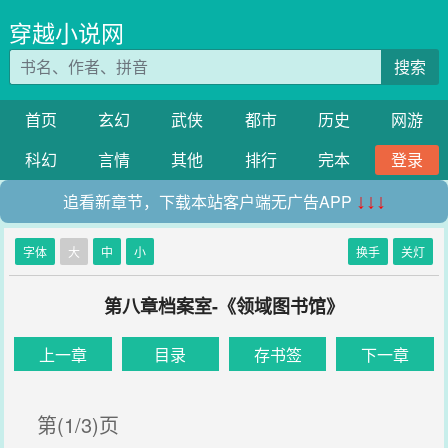
穿越小说网
搜索
首页
玄幻
武侠
都市
历史
网游
科幻
言情
其他
排行
完本
登录
追看新章节，下载本站客户端无广告APP
↓↓↓
字体
大
中
小
换手
关灯
第八章档案室-《领域图书馆》
上一章
目录
存书签
下一章
第(1/3)页