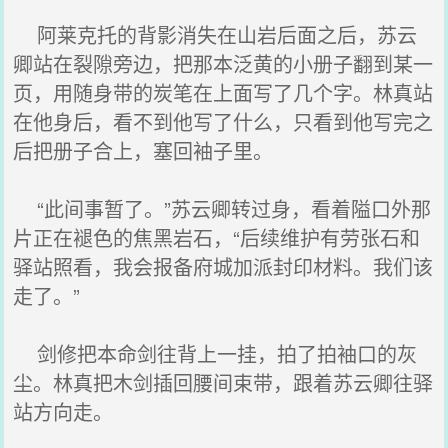
阿莱克托的背影消失在山岩后面之后，苏云
卿站在裂隙旁边，把那本泛黄的小册子翻到某一
页，用随身带的炭笔在上面写了几个字。林真站
在他身后，看不到他写了什么，只看到他写完之
后把册子合上，塞回袖子里。
“此间事暂了。”苏云卿转过身，看着隘口外那
片正在褪色的焦黑岩石，“后续维护有劳张石和
驿站照看，我会报备府城加派封印材料。我们该
走了。”
剑修把本命剑往背上一挂，拍了拍袖口的灰
尘。林真把木剑插回腰间束带，跟着苏云卿往驿
站方向走。