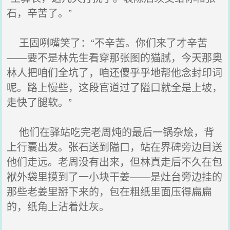
石，辛苦了。”
王固咧嘴笑了：“不辛苦。你们来了才辛苦
——要不是林先生看穿那张图的猫腻，今天那奥
林人把咱们全坑了，咱还傻乎乎地帮他念封印词
呢。路上慢些，这段官道过了隘口就全是上坡，
走快了腿软。”
他们在驿站吃完老周炖的最后一锅杂烩，背
上行囊出发。张石送到隘口，站在界碑旁边目送
他们走远。老周没有出来，但林真走后不久在包
袱外袋里摸到了一小块干姜——是灶台旁边挂的
那些老姜里掰下来的，包在粗纸里面压得扁扁
的，纸角上沾着灶灰。