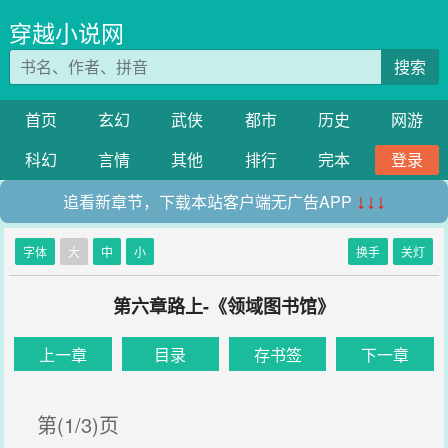
穿越小说网
搜索
首页
玄幻
武侠
都市
历史
网游
科幻
言情
其他
排行
完本
登录
追看新章节，下载本站客户端无广告APP
↓↓↓
字体
大
中
小
换手
关灯
第六章路上-《领域图书馆》
上一章
目录
存书签
下一章
第(1/3)页