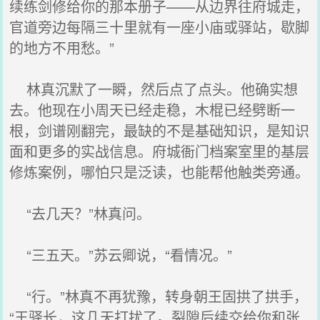
续练剑修给你的那本册子——从边界往府城走，
官道旁边每隔三十里就有一座小庙或驿站，歇脚
的地方不用愁。”
林真沉默了一瞬，然后点了点头。他确实想
去。他现在小周天已经走稳，木棍已经劈断一
根，剑谱刚翻完，最缺的不是基础知识，是知识
面和更多的实战信息。府城衙门档案室里的基层
修炼案例，哪怕只是泛读，也能帮他触类旁通。
“去几天？”林真问。
“三五天。”苏云卿说，“看情况。”
“行。”林真不再犹豫，转身朝王固拱了拱手，
“王驿长，这几天打扰了。裂隙后续交给你和张