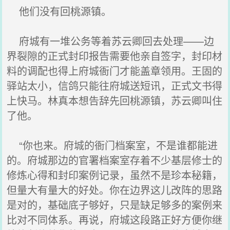
他们没有回桃源镇。
府城有一堆公务等着苏云卿回去处理——边
界裂隙的正式封印报告需要他亲自签字，封印材
料的调配也得上府城衙门才能盖章领用。王固的
驿站太小，信鸽只能往府城送短讯，正式文书得
上快马。林真本想告辞先回桃源镇，苏云卿叫住
了他。
“你也来。府城的衙门档案室，不是谁都能进
的。府城那边的官署档案室存着不少基层修士的
修炼心得和封印案例记录，虽然不是珍本秘籍，
但量大有量大的好处。你在边界这儿改阵的思路
是对的，基础底子够好，只是缺足够多的案例来
比对不同体系。再说，府城这段路正好方便你继