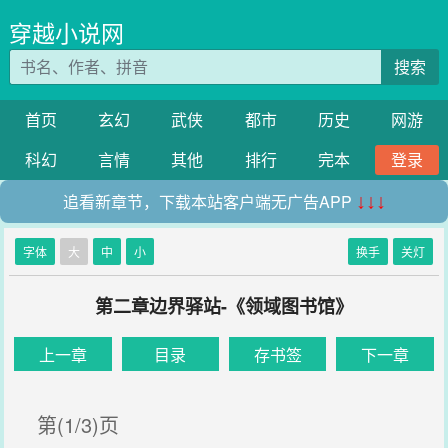
穿越小说网
搜索
首页
玄幻
武侠
都市
历史
网游
科幻
言情
其他
排行
完本
登录
追看新章节，下载本站客户端无广告APP
↓↓↓
字体
大
中
小
换手
关灯
第二章边界驿站-《领域图书馆》
上一章
目录
存书签
下一章
第(1/3)页