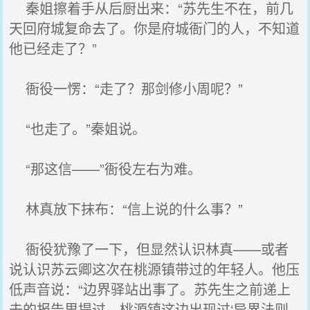
秦姐擦着手从后厨出来：“苏先生不在，前几
天回府城复命去了。你是府城衙门的人，不知道
他已经走了？”
衙役一愣：“走了？那剑修小周呢？”
“也走了。”秦姐说。
“那这信——”衙役左右为难。
林真放下抹布：“信上说的什么事？”
衙役犹豫了一下，但显然认识林真——或者
说认识苏云卿这次在桃源镇带过的年轻人。他压
低声音说：“边界驿站出事了。苏先生之前递上
去的报告里提过，桃源镇这边出现过‘异界法则