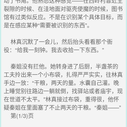
动了书角。他熟悉这种感觉——在西岭村靠近主
裂隙的时候、在洼地面对驱壳使魔的时候，图书
馆有过类似反应。不是在识别某个具体目标，而
是在感应某种“需要被识别的东西”。
林真沉默了一会儿，然后抬头看看那个衙
役：“给我一刻钟。我去收拾一下东西。”
秦姐没有拦他。她转身进了后厨，半盏茶的
工夫拎出来一个小布袋，扎得严严实实，往林真
手边一放：“干粮，两天的量。水囊自己灌。晚
上睡觉别往路边一躺就倒，找驿站或者庙宇，现
在世道不太平。”林真接过布袋，重得很，他怀
疑秦姐在里面塞了不止两天的干粮。“秦姐——”
第(1/3)页