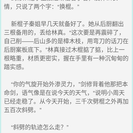
情，只说了两个字：“换棍。”
新棍子秦姐早几天就备好了。她从后厨翻出
三根备用的，丢给林真。“这次要是再震碎了，
自己削——后山多的是樟木枝，用弯刀的话刀在
后厨案板底下。”林真接过木棍掂了掂，比上一
根略重，材质更密实，握在手里有一种沉甸甸的
踏实感。
“你的气旋开始外渗灵力，”剑修背着他那把本
命剑，语气像是在说今天的天气，“说明小周天
已经走稳了。从今天开始，三千次劈棍之外再加
五百次斜劈。”
“斜劈的轨迹怎么走？”