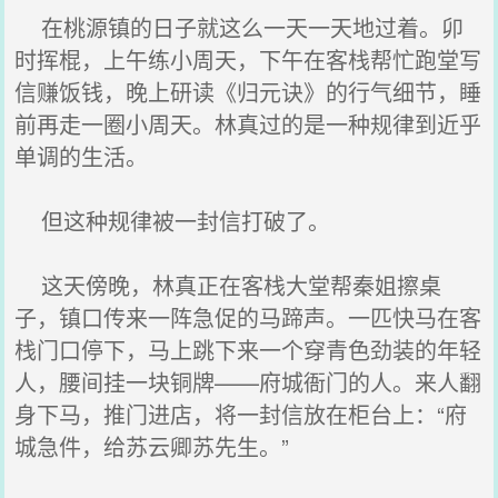
在桃源镇的日子就这么一天一天地过着。卯
时挥棍，上午练小周天，下午在客栈帮忙跑堂写
信赚饭钱，晚上研读《归元诀》的行气细节，睡
前再走一圈小周天。林真过的是一种规律到近乎
单调的生活。
但这种规律被一封信打破了。
这天傍晚，林真正在客栈大堂帮秦姐擦桌
子，镇口传来一阵急促的马蹄声。一匹快马在客
栈门口停下，马上跳下来一个穿青色劲装的年轻
人，腰间挂一块铜牌——府城衙门的人。来人翻
身下马，推门进店，将一封信放在柜台上：“府
城急件，给苏云卿苏先生。”