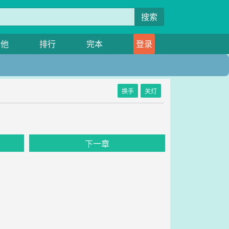
搜索
其他
排行
完本
登录
换手
关灯
下一章