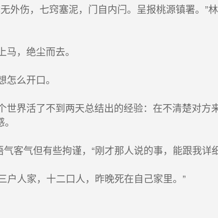
无外伤，七窍塞泥，门自内闩。呈报桃源镇署。”
上马，绝尘而去。
想怎么开口。
世界活了不到两天总结出的经验：在不清楚对方来
感。
气客气但有些拘谨，“刚才那人说的事，能跟我详细
三户人家，十二口人，昨晚死在自己家里。”