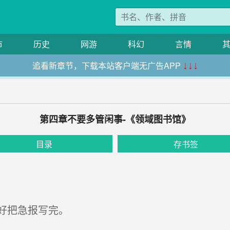
市
历史
网游
科幻
言情
追看新章节，下载本站客户端无广告APP
↓↓↓
第四章不要多管闲事-《领域图书馆》
目录
存书签
好把急报写完。