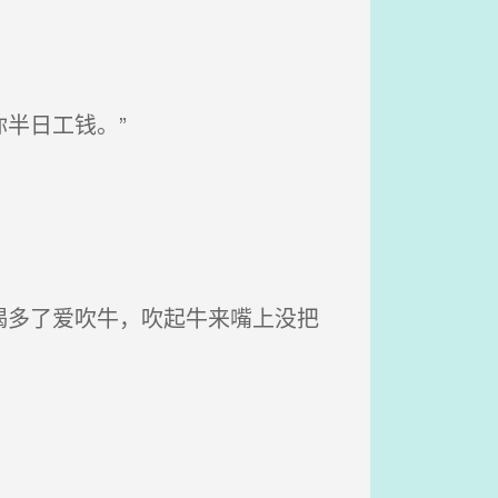
半日工钱。”
喝多了爱吹牛，吹起牛来嘴上没把