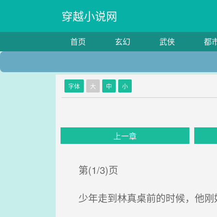
穿越小说网
首页
玄幻
武侠
都
字体
大
中
小
上一章
第(1/3)页
少年走到林真桌前的时候，他刚